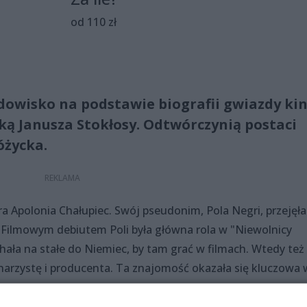
od 110 zł
idowisko na podstawie biografii gwiazdy ki
ką Janusza Stokłosy. Odtwórczynią postaci
óżycka.
ra Apolonia Chałupiec. Swój pseudonim, Pola Negri, przejęł
i. Filmowym debiutem Poli była główna rola w "Niewolnicy
chała na stałe do Niemiec, by tam grać w filmach. Wtedy też
enarzystę i producenta. Ta znajomość okazała się kluczowa 