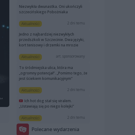
Niezwykła dwunastka. Oni ukończyli
szczecińskiego Pobożniaka
2 dni temu
Aktualności
Jedno z najbardziej niezwykłych
przedszkoli w Szczecinie. Dwa języki,
kort tenisowy i drzemki na mrozie
art. sponsorowany
Aktualności
To śródmiejska ulica, która ma
„ogromny potencjał”. „Pomimo tego, że
jest ściekiem komunikacyjnym”
2 dni temu
Aktualności
Ich hot dog stał się viralem.
„Ustawiają się po niego kolejki”
2 dni temu
Aktualności
Polecane wydarzenia