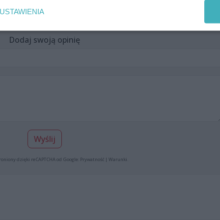
USTAWIENIA
Dodaj swoją opinię
Wyślij
roniony dzięki reCAPTCHA od Google:
Prywatność
|
Warunki
.