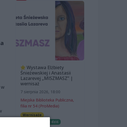
na
Wystawa Elżbiety
Śnieżewskiej i Anastasii
Lazarevej „MISZMASZ” |
wernisaż
a w
7 sierpnia 2026, 18:00
Miejska Biblioteka Publiczna,
filia nr 54 (ProMedia)
w
Wernisaże
Darmowe
Już dziś