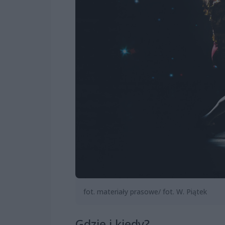
fot. materiały prasowe/ fot. W. Piątek
Gdzie i kiedy?