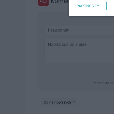
Komentarze
1
PARTNERZY
Formularz jest ch
Od najnowszych