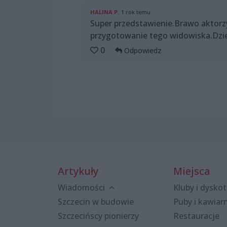
HALINA P.
1 rok temu
Super przedstawienie.Brawo aktorzy
przygotowanie tego widowiska.Dzie
0
Odpowiedz
Artykuły
Miejsca
Wiadomości
Kluby i dyskot
Szczecin w budowie
Puby i kawiar
Szczecińscy pionierzy
Restauracje