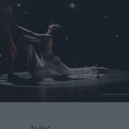
Za ile?