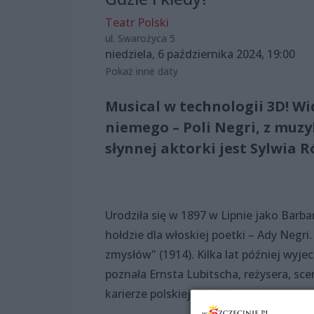
Teatr Polski
ul. Swarożyca 5
niedziela, 6 października 2024, 19:00
Pokaż inne daty
Musical w technologii 3D! W
niemego – Poli Negri, z muzy
słynnej aktorki jest Sylwia R
Urodziła się w 1897 w Lipnie jako Barba
hołdzie dla włoskiej poetki – Ady Negr
zmysłów" (1914). Kilka lat później wyje
poznała Ernsta Lubitscha, reżysera, sc
karierze polskiej aktorki.