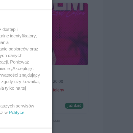
ały
eną
 dostęp i
lne identyfikatory,
iania
anie odbiorców oraz
nych danych
kacji. Ponieważ
ięcie „Akceptuję”.
SKOLIM
ywatności znajdujący
ny
7 sierpnia 2026, 20:00
ą zgody użytkownika,
 tylko na tej
Teatr Letni im. Heleny
Majdaniec
Koncerty
Już dziś
 naszych serwisów
esz w
Polityce