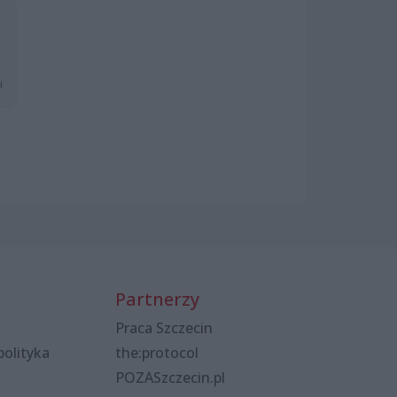
i
Partnerzy
Praca Szczecin
polityka
the:protocol
POZASzczecin.pl