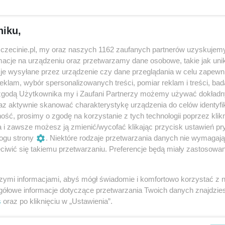
olejne jej filmy odnosiły tam ogromne sukcesy i ugruntow
ywood jako pierwsza europejska aktorka, jeszcze przed Marl
niku,
zczecinie.pl, my oraz naszych 1162 zaufanych partnerów uzyskujemy
 inwestowała w nieruchomości i diamenty. Budziła sensację
cje na urządzeniu oraz przetwarzamy dane osobowe, takie jak unika
bwieszona klejnotami, w futrze z gronostajów i szynszyli.
je wysyłane przez urządzenie czy dane przeglądania w celu zapewn
klam, wybór spersonalizowanych treści, pomiar reklam i treści, bad
bez rajstop, za to z paznokciami u stóp pomalowanymi na
 zgodą Użytkownika my i Zaufani Partnerzy możemy używać dokład
ocji ról i ekscentrycznego stylu życia, ale także z licznych
az aktywnie skanować charakterystykę urządzenia do celów identyfi
czy Rudolfem Valentino. Pola Negri zmarła w 1987 roku w
ść, prosimy o zgodę na korzystanie z tych technologii poprzez klikn
a i zawsze możesz ją zmienić/wycofać klikając przycisk ustawień pr
w historii jako jedyna polska aktorka, która odniosła ogrom
ogu strony
. Niektóre rodzaje przetwarzania danych nie wymagaj
iwić się takiemu przetwarzaniu. Preferencje będą miały zastosowania
szymi informacjami, abyś mógł świadomie i komfortowo korzystać z
gółowe informacje dotyczące przetwarzania Twoich danych znajdzi
s
oraz po kliknięciu w „Ustawienia”.