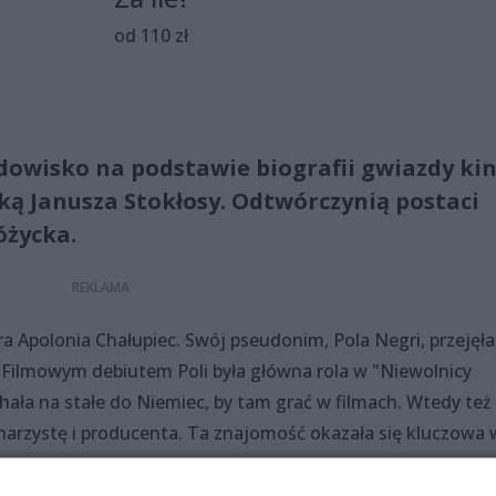
od 110 zł
idowisko na podstawie biografii gwiazdy ki
ką Janusza Stokłosy. Odtwórczynią postaci
óżycka.
ra Apolonia Chałupiec. Swój pseudonim, Pola Negri, przejęł
i. Filmowym debiutem Poli była główna rola w "Niewolnicy
chała na stałe do Niemiec, by tam grać w filmach. Wtedy też
enarzystę i producenta. Ta znajomość okazała się kluczowa 