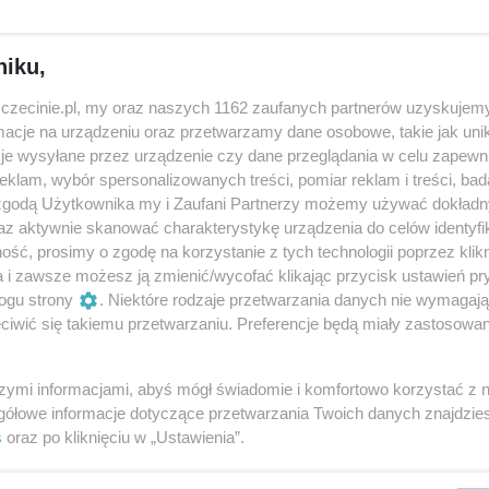
olejne jej filmy odnosiły tam ogromne sukcesy i ugruntow
ywood jako pierwsza europejska aktorka, jeszcze przed Marl
niku,
zczecinie.pl, my oraz naszych 1162 zaufanych partnerów uzyskujemy
 inwestowała w nieruchomości i diamenty. Budziła sensację
cje na urządzeniu oraz przetwarzamy dane osobowe, takie jak unika
bwieszona klejnotami, w futrze z gronostajów i szynszyli.
je wysyłane przez urządzenie czy dane przeglądania w celu zapewn
klam, wybór spersonalizowanych treści, pomiar reklam i treści, bad
bez rajstop, za to z paznokciami u stóp pomalowanymi na
 zgodą Użytkownika my i Zaufani Partnerzy możemy używać dokład
ocji ról i ekscentrycznego stylu życia, ale także z licznych
az aktywnie skanować charakterystykę urządzenia do celów identyfi
czy Rudolfem Valentino. Pola Negri zmarła w 1987 roku w
ść, prosimy o zgodę na korzystanie z tych technologii poprzez klikn
a i zawsze możesz ją zmienić/wycofać klikając przycisk ustawień pr
w historii jako jedyna polska aktorka, która odniosła ogrom
ogu strony
. Niektóre rodzaje przetwarzania danych nie wymagaj
iwić się takiemu przetwarzaniu. Preferencje będą miały zastosowania
szymi informacjami, abyś mógł świadomie i komfortowo korzystać z
gółowe informacje dotyczące przetwarzania Twoich danych znajdzi
s
oraz po kliknięciu w „Ustawienia”.