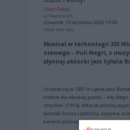
Teatr Polski
ul. Swarożyca 5
czwartek, 12 września 2024, 19:00
Pokaż inne daty
Musical w technologii 3D! W
niemego – Poli Negri, z muzy
słynnej aktorki jest Sylwia R
Urodziła się w 1897 w Lipnie jako Barba
hołdzie dla włoskiej poetki – Ady Negr
zmysłów" (1914). Kilka lat później wyje
poznała Ernsta Lubitscha, reżysera, sc
karierze polskiej aktorki.