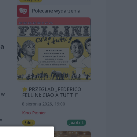
Polecane wydarzenia
na
PRZEGLĄD „FEDERICO
a w
FELLINI: CIAO A TUTTI!”
8 sierpnia 2026, 19:00
Kino Pionier
w
Film
Już dziś