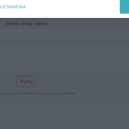
USTAWIENIA
Dodaj swoją opinię
Wyślij
roniony dzięki reCAPTCHA od Google:
Prywatność
|
Warunki
.