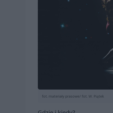
fot. materiały prasowe/ fot. W. Piątek
Gdzie i kiedy?