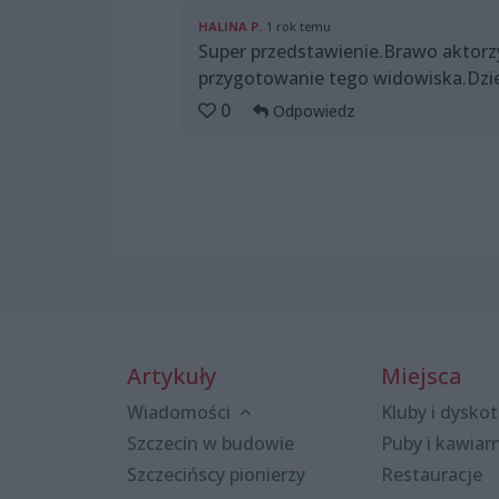
HALINA P.
1 rok temu
Super przedstawienie.Brawo aktorzy
przygotowanie tego widowiska.Dzie
0
Odpowiedz
Artykuły
Miejsca
Wiadomości
Kluby i dyskot
Szczecin w budowie
Puby i kawiar
Szczecińscy pionierzy
Restauracje