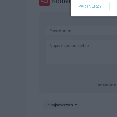
Komentarze
1
PARTNERZY
Formularz jest ch
Od najnowszych