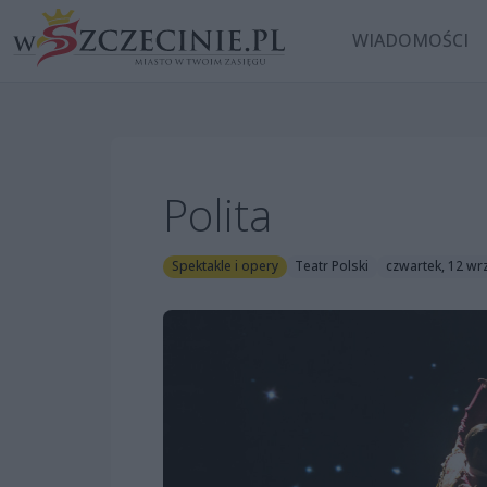
WIADOMOŚCI
Polita
Spektakle i opery
Teatr Polski
czwartek, 12 wr