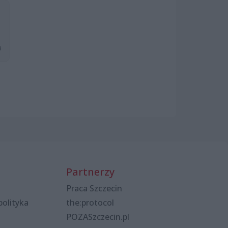
i
Partnerzy
Praca Szczecin
polityka
the:protocol
POZASzczecin.pl