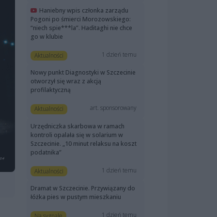
Haniebny wpis członka zarządu
Pogoni po śmierci Morozowskiego:
“niech spie***la”. Haditaghi nie chce
go w klubie
1 dzień temu
Aktualności
Nowy punkt Diagnostyki w Szczecinie
otworzył się wraz z akcją
profilaktyczną
art. sponsorowany
Aktualności
Urzędniczka skarbowa w ramach
kontroli opalała się w solarium w
Szczecinie. „10 minut relaksu na koszt
podatnika”
1 dzień temu
Aktualności
Dramat w Szczecinie. Przywiązany do
łóżka pies w pustym mieszkaniu
1 dzień temu
Na sygnale