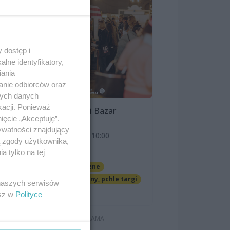
ały
eną
 dostęp i
lne identyfikatory,
iania
anie odbiorców oraz
nych danych
kacji. Ponieważ
Szczeciński Bazar
ięcie „Akceptuję”.
Smakoszy
ywatności znajdujący
ny
9 sierpnia 2026, 10:00
ą zgody użytkownika,
OFF Marina
 tylko na tej
Imprezy cykliczne
Jarmarki, festyny, pchle targi
 naszych serwisów
Darmowe
esz w
Polityce