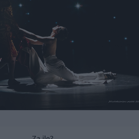
Za ile?