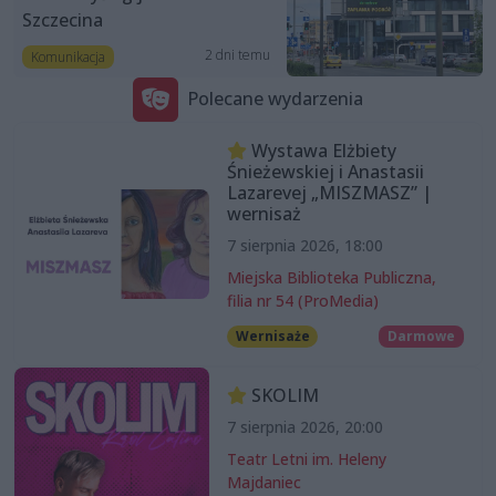
Szczecina
2 dni temu
Komunikacja
Polecane wydarzenia
Wystawa Elżbiety
Śnieżewskiej i Anastasii
Lazarevej „MISZMASZ” |
wernisaż
7 sierpnia 2026, 18:00
Miejska Biblioteka Publiczna,
filia nr 54 (ProMedia)
Wernisaże
Darmowe
SKOLIM
7 sierpnia 2026, 20:00
Teatr Letni im. Heleny
Majdaniec