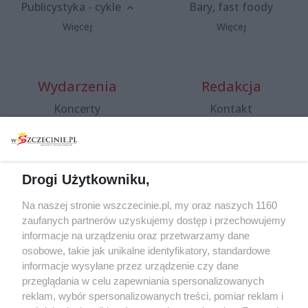
Publicystyka - cykle
Bary, fast foody
Więcej
Więcej
Wydarzenia
Redakcja
Koncerty
Kontakt
Warsztaty
Regulamin i polityka
prywatności
Spacery i oprowadzania
Reklama
Jarmarki, festyny, pchle
Drogi Użytkowniku,
targi
Redakcja
Wernisaże
Specjalny koncert z okazji
Na naszej stronie wszczecinie.pl, my oraz naszych 1160
20. urodzin portalu
zaufanych partnerów uzyskujemy dostęp i przechowujemy
Więcej
wSzczecinie.pl
informacje na urządzeniu oraz przetwarzamy dane
osobowe, takie jak unikalne identyfikatory, standardowe
Regulamin konkursów
informacje wysyłane przez urządzenie czy dane
śniadaniówka "Hej
przeglądania w celu zapewniania spersonalizowanych
Szczecin! Jest piątek!"
reklam, wybór spersonalizowanych treści, pomiar reklam i