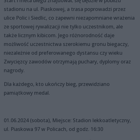
Start i meta biegu znajdować się będzie w pobliżu
stadionu na ul. Piaskowej, a trasa poprowadzi przez
ulice Polic i Siedlic, co zapewni niezapomniane wrażenia
ze sportowej rywalizacji nie tylko uczestnikom, ale
także licznym kibicom. Jego różnorodność daje
możliwość uczestnictwa szerokiemu gronu biegaczy,
niezależnie od preferowanego dystansu czy wieku
Zwycięzcy zawodów otrzymają puchary, dyplomy oraz
nagrody.
Dla każdego, kto ukończy bieg, przewidziano
pamiątkowy medal.
01.06.2024 (sobota), Miejsce: Stadion lekkoatletyczny,
ul. Piaskowa 97 w Policach, od godz. 16:30