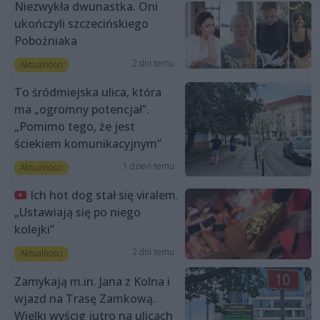
Niezwykła dwunastka. Oni
ukończyli szczecińskiego
Pobożniaka
2 dni temu
Aktualności
To śródmiejska ulica, która
ma „ogromny potencjał”.
„Pomimo tego, że jest
ściekiem komunikacyjnym”
1 dzień temu
Aktualności
Ich hot dog stał się viralem.
„Ustawiają się po niego
kolejki”
2 dni temu
Aktualności
Zamykają m.in. Jana z Kolna i
wjazd na Trasę Zamkową.
Wielki wyścig jutro na ulicach