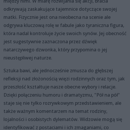
między nimi. W miarę rozwijania się akcji, bracia
odkrywają zaskakujące tajemnice dotyczące swojej
matki. Fizycznie jest ona nieobecna na scenie ale
odgrywa kluczową rolę w fabule jako tyraniczna figura,
która nadal kontroluje życie swoich synów. Jej obecność
jest sugestywnie zaznaczona przez dźwięk
natarczywego dzwonka, który przypomina o jej
nieustępliwej naturze.
Sztuka bawi, ale jednocześnie zmusza do głębszej
refleksji nad złożonością więzi rodzinnych oraz tym, jak
przeszłość kształtuje nasze obecne wybory i relacje.
Dzięki połączeniu humoru i dramatyzmu, "Pół na pół"
staje się nie tylko rozrywkowym przedstawieniem, ale
także ważnym komentarzem na temat rodziny,
lojalności i osobistych dylematów. Widzowie mogą się
identyfikować z postaciami i ich zmaganiami, co