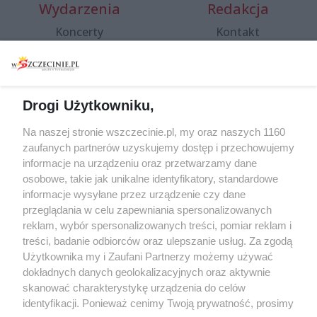
Wydarzenia
Redakcja
Koncerty
Kontakt
Warsztaty
Regulamin i polityka
prywatności
Spacery i oprowadzania
Reklama
Jarmarki, festyny, pchle
Drogi Użytkowniku,
targi
Redakcja
Wernisaże
Specjalny koncert z okazji
Na naszej stronie wszczecinie.pl, my oraz naszych 1160
20. urodzin portalu
zaufanych partnerów uzyskujemy dostęp i przechowujemy
Więcej
wSzczecinie.pl
informacje na urządzeniu oraz przetwarzamy dane
osobowe, takie jak unikalne identyfikatory, standardowe
Regulamin konkursów
informacje wysyłane przez urządzenie czy dane
śniadaniówka "Hej
przeglądania w celu zapewniania spersonalizowanych
Szczecin! Jest piątek!"
reklam, wybór spersonalizowanych treści, pomiar reklam i
treści, badanie odbiorców oraz ulepszanie usług. Za zgodą
Użytkownika my i Zaufani Partnerzy możemy używać
dokładnych danych geolokalizacyjnych oraz aktywnie
Partnerzy
skanować charakterystykę urządzenia do celów
Praca Szczecin
identyfikacji. Ponieważ cenimy Twoją prywatność, prosimy