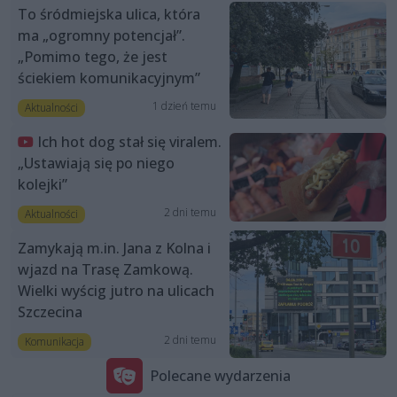
To śródmiejska ulica, która
ma „ogromny potencjał”.
„Pomimo tego, że jest
ściekiem komunikacyjnym”
1 dzień temu
Aktualności
Ich hot dog stał się viralem.
„Ustawiają się po niego
kolejki”
2 dni temu
Aktualności
Zamykają m.in. Jana z Kolna i
wjazd na Trasę Zamkową.
Wielki wyścig jutro na ulicach
Szczecina
2 dni temu
Komunikacja
Polecane wydarzenia