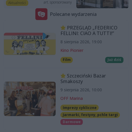
art. sponsorowany
Aktualności
Polecane wydarzenia
PRZEGLĄD „FEDERICO
FELLINI: CIAO A TUTTI!”
8 sierpnia 2026, 19:00
Kino Pionier
Film
Już dziś
Szczeciński Bazar
Smakoszy
9 sierpnia 2026, 10:00
OFF Marina
Imprezy cykliczne
Jarmarki, festyny, pchle targi
Darmowe