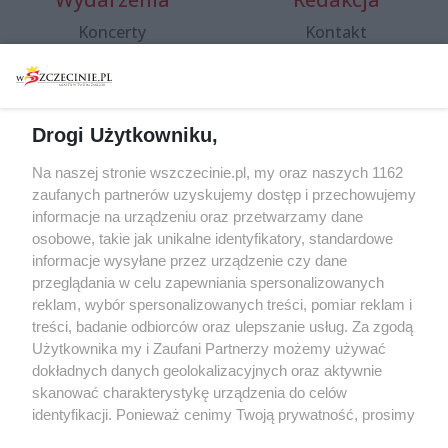
Koncerty
Kontakt
Warsztaty
Regulamin i polityka
prywatności
Spacery i oprowadzania
Reklama
Jarmarki, festyny, pchle
Drogi Użytkowniku,
targi
Redakcja
Wernisaże
Specjalny koncert z okazji
Na naszej stronie wszczecinie.pl, my oraz naszych 1162
20. urodzin portalu
zaufanych partnerów uzyskujemy dostęp i przechowujemy
Więcej
wSzczecinie.pl
informacje na urządzeniu oraz przetwarzamy dane
osobowe, takie jak unikalne identyfikatory, standardowe
Regulamin konkursów
informacje wysyłane przez urządzenie czy dane
śniadaniówka "Hej
przeglądania w celu zapewniania spersonalizowanych
Szczecin! Jest piątek!"
reklam, wybór spersonalizowanych treści, pomiar reklam i
treści, badanie odbiorców oraz ulepszanie usług. Za zgodą
Użytkownika my i Zaufani Partnerzy możemy używać
dokładnych danych geolokalizacyjnych oraz aktywnie
Partnerzy
skanować charakterystykę urządzenia do celów
Praca Szczecin
identyfikacji. Ponieważ cenimy Twoją prywatność, prosimy
o zgodę na korzystanie z tych technologii poprzez
the:protocol