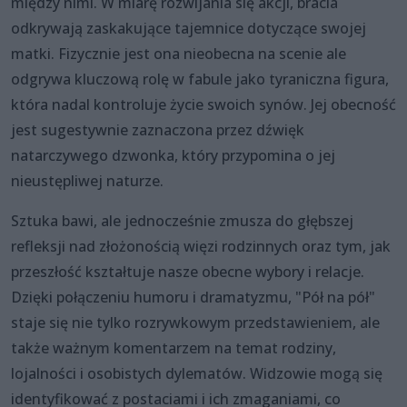
między nimi. W miarę rozwijania się akcji, bracia
odkrywają zaskakujące tajemnice dotyczące swojej
matki. Fizycznie jest ona nieobecna na scenie ale
odgrywa kluczową rolę w fabule jako tyraniczna figura,
która nadal kontroluje życie swoich synów. Jej obecność
jest sugestywnie zaznaczona przez dźwięk
natarczywego dzwonka, który przypomina o jej
nieustępliwej naturze.
Sztuka bawi, ale jednocześnie zmusza do głębszej
refleksji nad złożonością więzi rodzinnych oraz tym, jak
przeszłość kształtuje nasze obecne wybory i relacje.
Dzięki połączeniu humoru i dramatyzmu, "Pół na pół"
staje się nie tylko rozrywkowym przedstawieniem, ale
także ważnym komentarzem na temat rodziny,
lojalności i osobistych dylematów. Widzowie mogą się
identyfikować z postaciami i ich zmaganiami, co