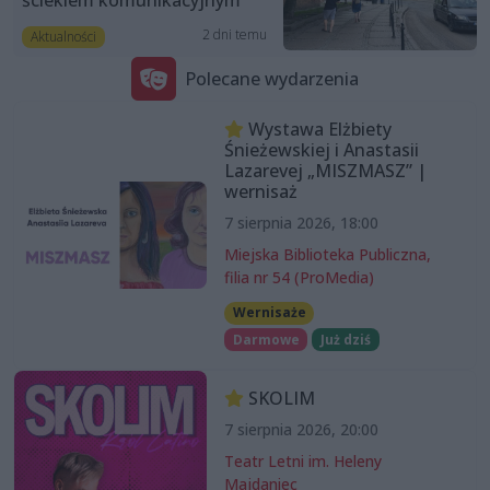
ściekiem komunikacyjnym”
2 dni temu
Aktualności
Polecane wydarzenia
Wystawa Elżbiety
Śnieżewskiej i Anastasii
Lazarevej „MISZMASZ” |
wernisaż
7 sierpnia 2026, 18:00
Miejska Biblioteka Publiczna,
filia nr 54 (ProMedia)
Wernisaże
Darmowe
Już dziś
SKOLIM
7 sierpnia 2026, 20:00
Teatr Letni im. Heleny
Majdaniec