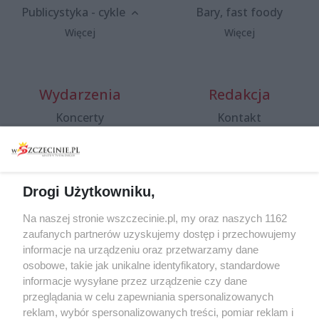
Publicystyka - cykle
Bary, fast foody
Więcej
Więcej
Wydarzenia
Redakcja
Koncerty
Kontakt
Warsztaty
Regulamin i polityka
prywatności
Spacery i oprowadzania
Reklama
Jarmarki, festyny, pchle
Drogi Użytkowniku,
targi
Redakcja
Wernisaże
Specjalny koncert z okazji
Na naszej stronie wszczecinie.pl, my oraz naszych 1162
20. urodzin portalu
zaufanych partnerów uzyskujemy dostęp i przechowujemy
Więcej
wSzczecinie.pl
informacje na urządzeniu oraz przetwarzamy dane
osobowe, takie jak unikalne identyfikatory, standardowe
Regulamin konkursów
informacje wysyłane przez urządzenie czy dane
śniadaniówka "Hej
przeglądania w celu zapewniania spersonalizowanych
Szczecin! Jest piątek!"
reklam, wybór spersonalizowanych treści, pomiar reklam i