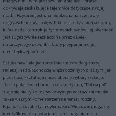
między nimi. W miarę rozwijania się akcji, bracia
odkrywają zaskakujące tajemnice dotyczące swojej
matki. Fizycznie jest ona nieobecna na scenie ale
odgrywa kluczową rolę w fabule jako tyraniczna figura,
która nadal kontroluje życie swoich synów. Jej obecność
jest sugestywnie zaznaczona przez dźwięk
natarczywego dzwonka, który przypomina o jej
nieustępliwej naturze.
Sztuka bawi, ale jednocześnie zmusza do głębszej
refleksji nad złożonością więzi rodzinnych oraz tym, jak
przeszłość kształtuje nasze obecne wybory i relacje.
Dzięki połączeniu humoru i dramatyzmu, "Pół na pół"
staje się nie tylko rozrywkowym przedstawieniem, ale
także ważnym komentarzem na temat rodziny,
lojalności i osobistych dylematów. Widzowie mogą się
identyfikować z postaciami i ich zmaganiami, co