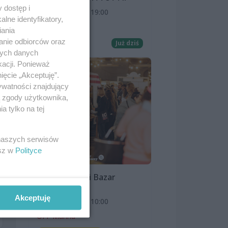
cie
 dostęp i
8 sierpnia 2026, 19:00
lne identyfikatory,
Kino Pionier
iania
anie odbiorców oraz
Film
Już dziś
nych danych
kacji. Ponieważ
ięcie „Akceptuję”.
ywatności znajdujący
ą zgody użytkownika,
 tylko na tej
 naszych serwisów
esz w
Polityce
Szczeciński Bazar
Smakoszy
Akceptuję
9 sierpnia 2026, 10:00
OFF Marina