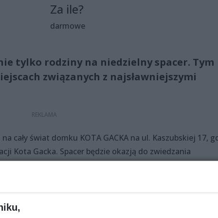
Za ile?
darmowe
ie tylko rodziny na niedzielny spacer. Tym
iejscach związanych z najsławniejszymi
o na cały świat domku KOTA GACKA na ul. Kaszubskiej 17, g
cji Kota Gacka. Spacer będzie okazją do zwiedzania
niejszych i większych uczestników. Dla najaktywniejszych
DKRYWCY SZCZECINA! Na trasie nie zabraknie LEGEND &
tóre miejsce miasta jest najbardziej bogate w legendy...
la aktywnych uczestników będą upominki, a specjalny
niku,