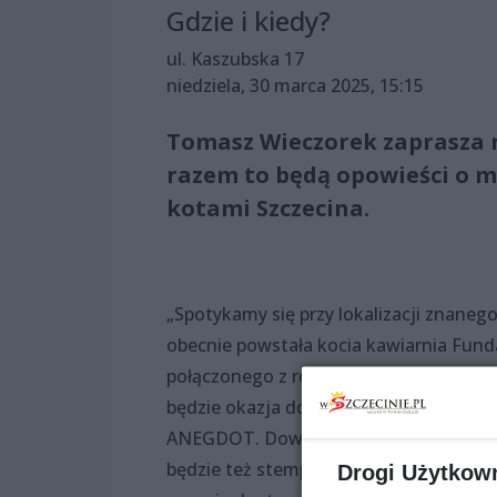
Gdzie i kiedy?
ul. Kaszubska 17
niedziela, 30 marca 2025, 15:15
Tomasz Wieczorek zaprasza n
razem to będą opowieści o m
kotami Szczecina.
„Spotykamy się przy lokalizacji znaneg
obecnie powstała kocia kawiarnia Funda
połączonego z różnymi zadaniami dla m
będzie okazja do zdobycia DYPLOMU O
ANEGDOT. Dowiecie się między innymi, k
będzie też stempelkowa ozdobinka... D
Drogi Użytkow