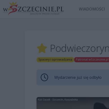
WIADOMOŚCI
Podwieczoryn
Spacery i oprowadzania
Patronat wSzczecinie.pl
Wydarzenie już się odbyło