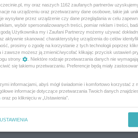
alny strój, np. strój kota... lub innego bohatera... Oczywiś
zczecinie.pl, my oraz naszych 1162 zaufanych partnerów uzyskujemy
 legend. Dowiemy się na przykład gdzie w Szczecinie są
cje na urządzeniu oraz przetwarzamy dane osobowe, takie jak unika
je wysyłane przez urządzenie czy dane przeglądania w celu zapewn
klam, wybór spersonalizowanych treści, pomiar reklam i treści, bad
 zgodą Użytkownika my i Zaufani Partnerzy możemy używać dokład
az aktywnie skanować charakterystykę urządzenia do celów identyfi
ok.com/events/1594608091192638/
ść, prosimy o zgodę na korzystanie z tych technologii poprzez klikn
a i zawsze możesz ją zmienić/wycofać klikając przycisk ustawień pr
ogu strony
. Niektóre rodzaje przetwarzania danych nie wymagaj
iwić się takiemu przetwarzaniu. Preferencje będą miały zastosowania
szymi informacjami, abyś mógł świadomie i komfortowo korzystać z
gółowe informacje dotyczące przetwarzania Twoich danych znajdzi
s
oraz po kliknięciu w „Ustawienia”.
USTAWIENIA
Dodaj swoją opinię