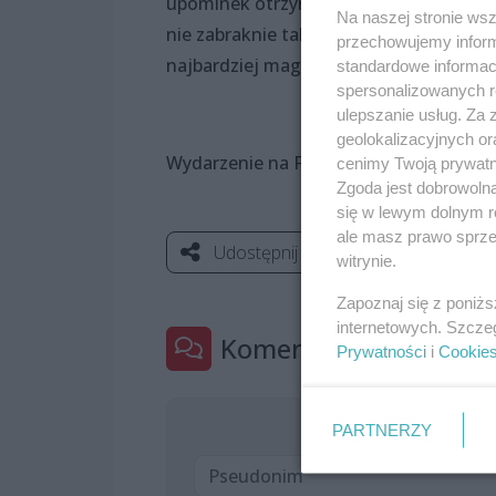
upominek otrzymają osoby za jakiś orygin
Na naszej stronie ws
nie zabraknie także innych historyjek &
przechowujemy informa
najbardziej magiczne koty...”
standardowe informac
spersonalizowanych re
ulepszanie usług. Za
geolokalizacyjnych or
Wydarzenie na FB:
https://www.facebo
cenimy Twoją prywatno
Zgoda jest dobrowoln
się w lewym dolnym r
ale masz prawo sprzec
Udostępnij
witrynie.
Zapoznaj się z poniż
internetowych. Szcze
Komentarze
1
Prywatności
i
Cookie
PARTNERZY