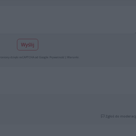
Wyślij
roniony dzięki reCAPTCHA od Google:
Prywatność
|
Warunki
.
Zgłoś do moderacj