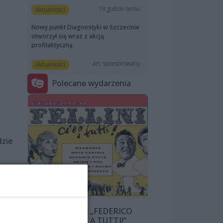
19 godzin temu
Aktualności
Nowy punkt Diagnostyki w Szczecinie
otworzył się wraz z akcją
profilaktyczną
art. sponsorowany
Aktualności
Polecane wydarzenia
dzie
PRZEGLĄD „FEDERICO
FELLINI: CIAO A TUTTI!”