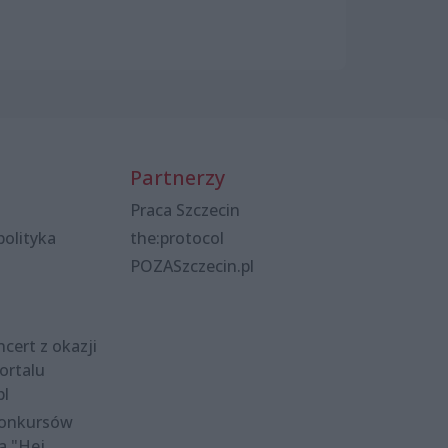
Partnerzy
Praca Szczecin
polityka
the:protocol
POZASzczecin.pl
cert z okazji
ortalu
pl
konkursów
a "Hej