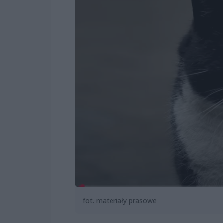
fot. materiały prasowe