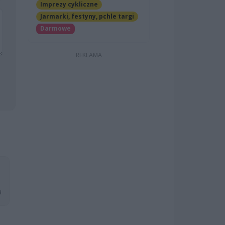
Imprezy cykliczne
Jarmarki, festyny, pchle targi
Darmowe
i