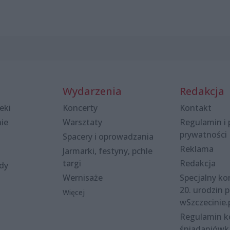
Wydarzenia
Redakcja
eki
Koncerty
Kontakt
nie
Warsztaty
Regulamin i 
prywatności
Spacery i oprowadzania
Reklama
Jarmarki, festyny, pchle
targi
Redakcja
ody
Wernisaże
Specjalny kon
20. urodzin p
Więcej
wSzczecinie.
Regulamin 
śniadaniówk