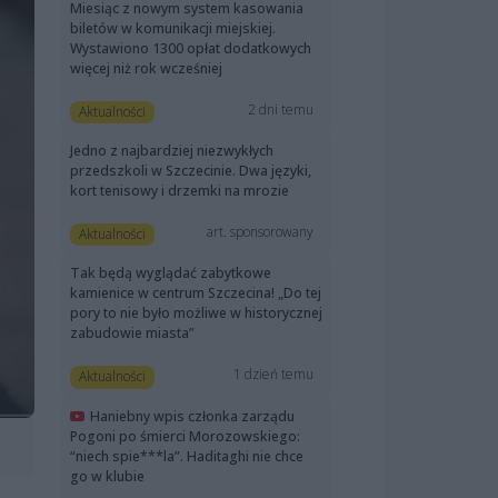
Miesiąc z nowym system kasowania
biletów w komunikacji miejskiej.
Wystawiono 1300 opłat dodatkowych
więcej niż rok wcześniej
2 dni temu
Aktualności
Jedno z najbardziej niezwykłych
przedszkoli w Szczecinie. Dwa języki,
kort tenisowy i drzemki na mrozie
art. sponsorowany
Aktualności
Tak będą wyglądać zabytkowe
kamienice w centrum Szczecina! „Do tej
pory to nie było możliwe w historycznej
zabudowie miasta”
1 dzień temu
Aktualności
Haniebny wpis członka zarządu
Pogoni po śmierci Morozowskiego:
“niech spie***la”. Haditaghi nie chce
go w klubie