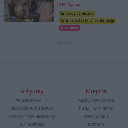
OFF Marina
Imprezy cykliczne
Jarmarki, festyny, pchle targi
Darmowe
Artykuły
Miejsca
Wiadomości
Kluby i dyskoteki
Szczecin w budowie
Puby i kawiarnie
Szczecińscy pionierzy
Restauracje
Jak jedziesz?
Pizzerie