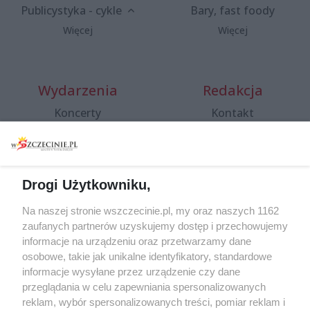
Publicystyka - cykle
Bary, fast foody
Więcej
Więcej
Wydarzenia
Redakcja
Koncerty
Kontakt
Warsztaty
Regulamin i polityka
prywatności
Spacery i oprowadzania
Reklama
Jarmarki, festyny, pchle
Drogi Użytkowniku,
targi
Redakcja
Wernisaże
Specjalny koncert z okazji
Na naszej stronie wszczecinie.pl, my oraz naszych 1162
20. urodzin portalu
zaufanych partnerów uzyskujemy dostęp i przechowujemy
Więcej
wSzczecinie.pl
informacje na urządzeniu oraz przetwarzamy dane
osobowe, takie jak unikalne identyfikatory, standardowe
Regulamin konkursów
informacje wysyłane przez urządzenie czy dane
śniadaniówka "Hej
przeglądania w celu zapewniania spersonalizowanych
Szczecin! Jest piątek!"
reklam, wybór spersonalizowanych treści, pomiar reklam i