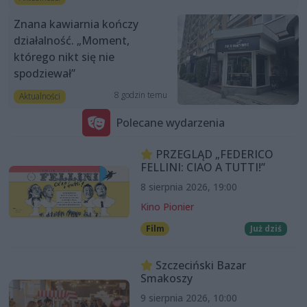
Znana kawiarnia kończy
działalność. „Moment,
którego nikt się nie
spodziewał”
8 godzin temu
Aktualności
Polecane wydarzenia
PRZEGLĄD „FEDERICO
FELLINI: CIAO A TUTTI!”
8 sierpnia 2026, 19:00
Kino Pionier
Film
Już dziś
Szczeciński Bazar
Smakoszy
9 sierpnia 2026, 10:00