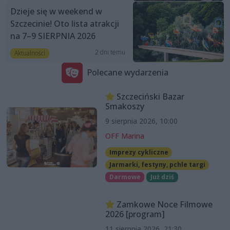
Dzieje się w weekend w
Szczecinie! Oto lista atrakcji
na 7–9 SIERPNIA 2026
2 dni temu
Aktualności
Polecane wydarzenia
Szczeciński Bazar
Smakoszy
9 sierpnia 2026, 10:00
OFF Marina
Imprezy cykliczne
Jarmarki, festyny, pchle targi
Darmowe
Już dziś
Zamkowe Noce Filmowe
2026 [program]
11 sierpnia 2026, 21:30