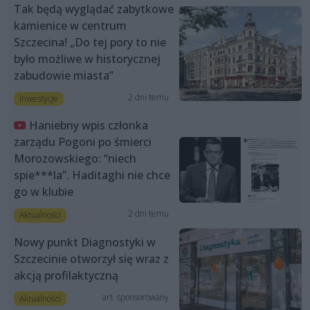
Tak będą wyglądać zabytkowe
kamienice w centrum
Szczecina! „Do tej pory to nie
było możliwe w historycznej
zabudowie miasta”
2 dni temu
Inwestycje
Haniebny wpis członka
zarządu Pogoni po śmierci
Morozowskiego: “niech
spie***la”. Haditaghi nie chce
go w klubie
2 dni temu
Aktualności
Nowy punkt Diagnostyki w
Szczecinie otworzył się wraz z
akcją profilaktyczną
art. sponsorowany
Aktualności