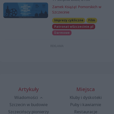
Zamek Książąt Pomorskich w
Szczecinie
Imprezy cykliczne
Film
Patronat wSzczecinie.pl
Darmowe
Artykuły
Miejsca
Wiadomości
Kluby i dyskoteki
Szczecin w budowie
Puby i kawiarnie
Szczecińscy pionierzy
Restauracje