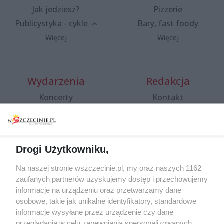
Jak jedziesz?
Pizzerie
Publicystyka - cykle
Bary, fast foody
Więcej
Więcej
Wydarzenia
Redakcja
Koncerty
Kontakt
Warsztaty
Regulamin i polityka
prywatności
Spacery i oprowadzania
Reklama
Jarmarki, festyny, pchle
Drogi Użytkowniku,
targi
Redakcja
Wernisaże
Specjalny koncert z okazji
Na naszej stronie wszczecinie.pl, my oraz naszych 1162
20. urodzin portalu
zaufanych partnerów uzyskujemy dostęp i przechowujemy
Więcej
wSzczecinie.pl
informacje na urządzeniu oraz przetwarzamy dane
osobowe, takie jak unikalne identyfikatory, standardowe
Regulamin konkursów
informacje wysyłane przez urządzenie czy dane
śniadaniówka "Hej
przeglądania w celu zapewniania spersonalizowanych