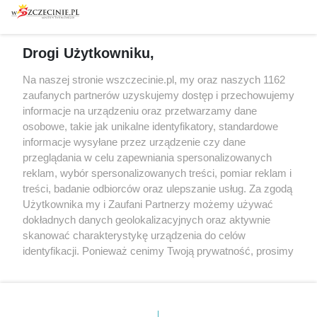
Warsztaty
Regulamin i polityka
prywatności
Spacery i oprowadzania
Reklama
Jarmarki, festyny, pchle
Drogi Użytkowniku,
targi
Redakcja
Wernisaże
Specjalny koncert z okazji
Na naszej stronie wszczecinie.pl, my oraz naszych 1162
20. urodzin portalu
zaufanych partnerów uzyskujemy dostęp i przechowujemy
Więcej
wSzczecinie.pl
informacje na urządzeniu oraz przetwarzamy dane
osobowe, takie jak unikalne identyfikatory, standardowe
Regulamin konkursów
informacje wysyłane przez urządzenie czy dane
śniadaniówka "Hej
przeglądania w celu zapewniania spersonalizowanych
Szczecin! Jest piątek!"
reklam, wybór spersonalizowanych treści, pomiar reklam i
treści, badanie odbiorców oraz ulepszanie usług. Za zgodą
Użytkownika my i Zaufani Partnerzy możemy używać
dokładnych danych geolokalizacyjnych oraz aktywnie
Partnerzy
skanować charakterystykę urządzenia do celów
Praca Szczecin
identyfikacji. Ponieważ cenimy Twoją prywatność, prosimy
o zgodę na korzystanie z tych technologii poprzez
the:protocol
kliknięcie „Akceptuję”. Zgoda jest dobrowolna i zawsze
POZASzczecin.pl
możesz ją zmienić/wycofać klikając przycisk ustawień
prywatności znajdujący się w lewym dolnym rogu strony