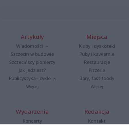
Artykuły
Miejsca
Wiadomości
Kluby i dyskoteki
Szczecin w budowie
Puby i kawiarnie
Szczecińscy pionierzy
Restauracje
Jak jedziesz?
Pizzerie
Publicystyka - cykle
Bary, fast foody
Więcej
Więcej
Wydarzenia
Redakcja
Koncerty
Kontakt