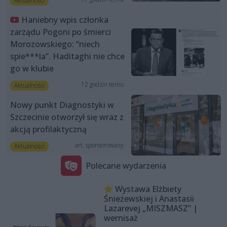
Aktualności
Haniebny wpis członka
zarządu Pogoni po śmierci
Morozowskiego: “niech
spie***la”. Haditaghi nie chce
go w klubie
12 godzin temu
Aktualności
Nowy punkt Diagnostyki w
Szczecinie otworzył się wraz z
akcją profilaktyczną
art. sponsorowany
Aktualności
Polecane wydarzenia
Wystawa Elżbiety
Śnieżewskiej i Anastasii
Lazarevej „MISZMASZ” |
wernisaż