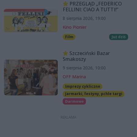
PRZEGLĄD „FEDERICO
FELLINI: CIAO A TUTTI!”
8 sierpnia 2026, 19:00
Kino Pionier
Film
Już dziś
Szczeciński Bazar
Smakoszy
9 sierpnia 2026, 10:00
OFF Marina
Imprezy cykliczne
Jarmarki, festyny, pchle targi
Darmowe