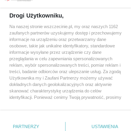
prywatności
Spacery i oprowadzania
Reklama
Jarmarki, festyny, pchle
Drogi Użytkowniku,
targi
Redakcja
Wernisaże
Specjalny koncert z okazji
Na naszej stronie wszczecinie.pl, my oraz naszych 1162
20. urodzin portalu
zaufanych partnerów uzyskujemy dostęp i przechowujemy
Więcej
wSzczecinie.pl
informacje na urządzeniu oraz przetwarzamy dane
osobowe, takie jak unikalne identyfikatory, standardowe
Regulamin konkursów
informacje wysyłane przez urządzenie czy dane
śniadaniówka "Hej
przeglądania w celu zapewniania spersonalizowanych
Szczecin! Jest piątek!"
reklam, wybór spersonalizowanych treści, pomiar reklam i
treści, badanie odbiorców oraz ulepszanie usług. Za zgodą
Użytkownika my i Zaufani Partnerzy możemy używać
dokładnych danych geolokalizacyjnych oraz aktywnie
Partnerzy
skanować charakterystykę urządzenia do celów
Praca Szczecin
identyfikacji. Ponieważ cenimy Twoją prywatność, prosimy
o zgodę na korzystanie z tych technologii poprzez
the:protocol
kliknięcie „Akceptuję”. Zgoda jest dobrowolna i zawsze
POZASzczecin.pl
możesz ją zmienić/wycofać klikając przycisk ustawień
prywatności znajdujący się w lewym dolnym rogu strony
PARTNERZY
USTAWIENIA
. Niektóre rodzaje przetwarzania danych nie wymagają