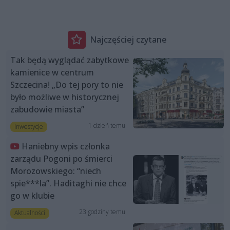
Najczęściej czytane
Tak będą wyglądać zabytkowe
kamienice w centrum
Szczecina! „Do tej pory to nie
było możliwe w historycznej
zabudowie miasta”
1 dzień temu
Inwestycje
Haniebny wpis członka
zarządu Pogoni po śmierci
Morozowskiego: “niech
spie***la”. Haditaghi nie chce
go w klubie
23 godziny temu
Aktualności