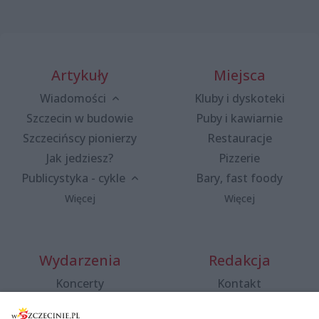
Artykuły
Miejsca
Wiadomości
Kluby i dyskoteki
Szczecin w budowie
Puby i kawiarnie
Szczecińscy pionierzy
Restauracje
Jak jedziesz?
Pizzerie
Publicystyka - cykle
Bary, fast foody
Więcej
Więcej
Wydarzenia
Redakcja
Koncerty
Kontakt
Warsztaty
Regulamin i polityka