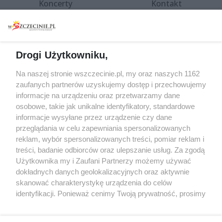
Koncerty
Kontakt
Warsztaty
Regulamin i polityka
prywatności
Spacery i oprowadzania
Reklama
Jarmarki, festyny, pchle
Drogi Użytkowniku,
targi
Redakcja
Wernisaże
Specjalny koncert z okazji
Na naszej stronie wszczecinie.pl, my oraz naszych 1162
20. urodzin portalu
zaufanych partnerów uzyskujemy dostęp i przechowujemy
Więcej
wSzczecinie.pl
informacje na urządzeniu oraz przetwarzamy dane
osobowe, takie jak unikalne identyfikatory, standardowe
Regulamin konkursów
informacje wysyłane przez urządzenie czy dane
śniadaniówka "Hej
przeglądania w celu zapewniania spersonalizowanych
Szczecin! Jest piątek!"
reklam, wybór spersonalizowanych treści, pomiar reklam i
treści, badanie odbiorców oraz ulepszanie usług. Za zgodą
Użytkownika my i Zaufani Partnerzy możemy używać
dokładnych danych geolokalizacyjnych oraz aktywnie
Partnerzy
skanować charakterystykę urządzenia do celów
Praca Szczecin
identyfikacji. Ponieważ cenimy Twoją prywatność, prosimy
o zgodę na korzystanie z tych technologii poprzez
the:protocol
kliknięcie „Akceptuję”. Zgoda jest dobrowolna i zawsze
POZASzczecin.pl