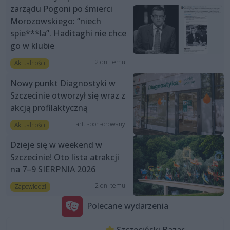
zarządu Pogoni po śmierci
Morozowskiego: “niech
spie***la”. Haditaghi nie chce
go w klubie
2 dni temu
Aktualności
Nowy punkt Diagnostyki w
Szczecinie otworzył się wraz z
akcją profilaktyczną
art. sponsorowany
Aktualności
Dzieje się w weekend w
Szczecinie! Oto lista atrakcji
na 7–9 SIERPNIA 2026
2 dni temu
Zapowiedzi
Polecane wydarzenia
Szczeciński Bazar