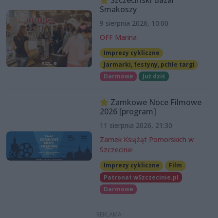
Smakoszy
9 sierpnia 2026, 10:00
OFF Marina
Imprezy cykliczne
Jarmarki, festyny, pchle targi
Darmowe
Już dziś
Zamkowe Noce Filmowe
2026 [program]
11 sierpnia 2026, 21:30
Zamek Książąt Pomorskich w
Szczecinie
Imprezy cykliczne
Film
Patronat wSzczecinie.pl
Darmowe