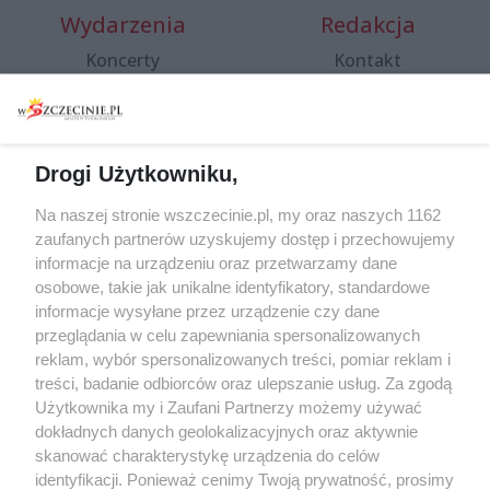
Wydarzenia
Redakcja
Koncerty
Kontakt
Warsztaty
Regulamin i polityka
prywatności
Spacery i oprowadzania
Reklama
Jarmarki, festyny, pchle
Drogi Użytkowniku,
targi
Redakcja
Wernisaże
Specjalny koncert z okazji
Na naszej stronie wszczecinie.pl, my oraz naszych 1162
20. urodzin portalu
zaufanych partnerów uzyskujemy dostęp i przechowujemy
Więcej
wSzczecinie.pl
informacje na urządzeniu oraz przetwarzamy dane
osobowe, takie jak unikalne identyfikatory, standardowe
Regulamin konkursów
informacje wysyłane przez urządzenie czy dane
śniadaniówka "Hej
przeglądania w celu zapewniania spersonalizowanych
Szczecin! Jest piątek!"
reklam, wybór spersonalizowanych treści, pomiar reklam i
treści, badanie odbiorców oraz ulepszanie usług. Za zgodą
Użytkownika my i Zaufani Partnerzy możemy używać
dokładnych danych geolokalizacyjnych oraz aktywnie
Partnerzy
skanować charakterystykę urządzenia do celów
Praca Szczecin
identyfikacji. Ponieważ cenimy Twoją prywatność, prosimy