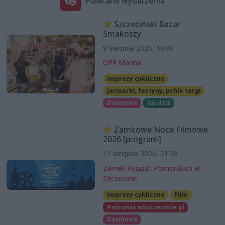
Polecane wydarzenia
Szczeciński Bazar
Smakoszy
9 sierpnia 2026, 10:00
OFF Marina
Imprezy cykliczne
Jarmarki, festyny, pchle targi
Darmowe
Już dziś
Zamkowe Noce Filmowe
2026 [program]
11 sierpnia 2026, 21:30
Zamek Książąt Pomorskich w
Szczecinie
Imprezy cykliczne
Film
Patronat wSzczecinie.pl
Darmowe