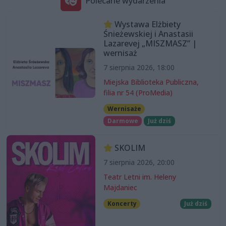
Polecane wydarzenia
Wystawa Elżbiety
Śnieżewskiej i Anastasii
Lazarevej „MISZMASZ” |
wernisaż
7 sierpnia 2026, 18:00
Miejska Biblioteka Publiczna,
filia nr 54 (ProMedia)
Wernisaże
Darmowe
Już dziś
SKOLIM
7 sierpnia 2026, 20:00
Teatr Letni im. Heleny
Majdaniec
Koncerty
Już dziś