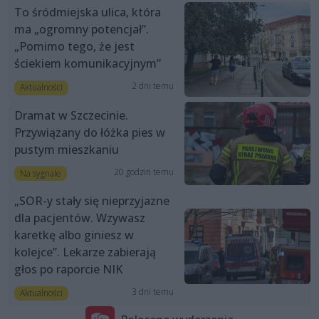
To śródmiejska ulica, która
ma „ogromny potencjał”.
„Pomimo tego, że jest
ściekiem komunikacyjnym”
2 dni temu
Aktualności
Dramat w Szczecinie.
Przywiązany do łóżka pies w
pustym mieszkaniu
20 godzin temu
Na sygnale
„SOR-y stały się nieprzyjazne
dla pacjentów. Wzywasz
karetkę albo giniesz w
kolejce”. Lekarze zabierają
głos po raporcie NIK
3 dni temu
Aktualności