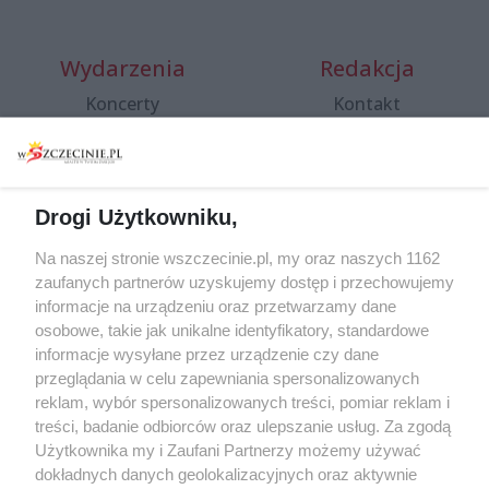
Wydarzenia
Redakcja
Koncerty
Kontakt
Warsztaty
Regulamin i polityka
prywatności
Spacery i oprowadzania
Reklama
Jarmarki, festyny, pchle
Drogi Użytkowniku,
targi
Redakcja
Wernisaże
Specjalny koncert z okazji
Na naszej stronie wszczecinie.pl, my oraz naszych 1162
20. urodzin portalu
zaufanych partnerów uzyskujemy dostęp i przechowujemy
Więcej
wSzczecinie.pl
informacje na urządzeniu oraz przetwarzamy dane
osobowe, takie jak unikalne identyfikatory, standardowe
Regulamin konkursów
informacje wysyłane przez urządzenie czy dane
śniadaniówka "Hej
przeglądania w celu zapewniania spersonalizowanych
Szczecin! Jest piątek!"
reklam, wybór spersonalizowanych treści, pomiar reklam i
treści, badanie odbiorców oraz ulepszanie usług. Za zgodą
Użytkownika my i Zaufani Partnerzy możemy używać
dokładnych danych geolokalizacyjnych oraz aktywnie
Partnerzy