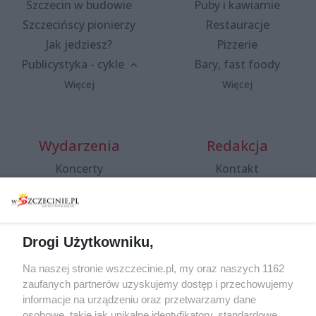
Szczecin w budowie
Puby i kawiarnie
Szczecińscy pionierzy
Restauracje
Jak jedziesz?
Pizzerie
Publicystyka - cykle
Bary, fast foody
Więcej
Więcej
Wydarzenia
Redakcja
Koncerty
Kontakt
Warsztaty
Regulamin i polityka
prywatności
Spacery i oprowadzania
Reklama
Jarmarki, festyny, pchle
Drogi Użytkowniku,
targi
Redakcja
Wernisaże
Specjalny koncert z okazji
Na naszej stronie wszczecinie.pl, my oraz naszych 1162
20. urodzin portalu
zaufanych partnerów uzyskujemy dostęp i przechowujemy
Więcej
wSzczecinie.pl
informacje na urządzeniu oraz przetwarzamy dane
osobowe, takie jak unikalne identyfikatory, standardowe