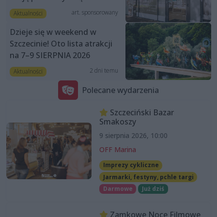
art. sponsorowany
Aktualności
Dzieje się w weekend w
Szczecinie! Oto lista atrakcji
na 7–9 SIERPNIA 2026
2 dni temu
Aktualności
Polecane wydarzenia
Szczeciński Bazar
Smakoszy
9 sierpnia 2026, 10:00
OFF Marina
Imprezy cykliczne
Jarmarki, festyny, pchle targi
Darmowe
Już dziś
Zamkowe Noce Filmowe