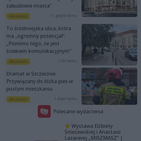
zabudowie miasta”
11 godzin temu
Aktualności
To śródmiejska ulica, która
ma „ogromny potencjał”.
„Pomimo tego, że jest
ściekiem komunikacyjnym”
2 dni temu
Aktualności
Dramat w Szczecinie.
Przywiązany do łóżka pies w
pustym mieszkaniu
1 dzień temu
Aktualności
Polecane wydarzenia
Wystawa Elżbiety
Śnieżewskiej i Anastasii
Lazarevej „MISZMASZ” |