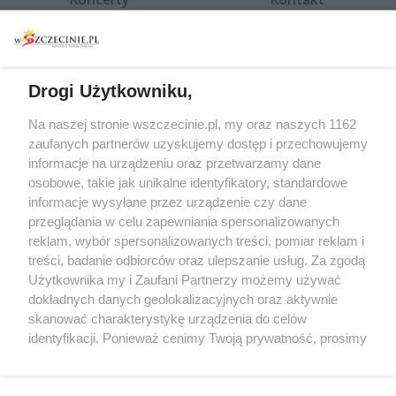
Warsztaty
Regulamin i polityka
prywatności
Spacery i oprowadzania
Reklama
Jarmarki, festyny, pchle
Drogi Użytkowniku,
targi
Redakcja
Wernisaże
Specjalny koncert z okazji
Na naszej stronie wszczecinie.pl, my oraz naszych 1162
20. urodzin portalu
zaufanych partnerów uzyskujemy dostęp i przechowujemy
Więcej
wSzczecinie.pl
informacje na urządzeniu oraz przetwarzamy dane
osobowe, takie jak unikalne identyfikatory, standardowe
Regulamin konkursów
informacje wysyłane przez urządzenie czy dane
śniadaniówka "Hej
przeglądania w celu zapewniania spersonalizowanych
Szczecin! Jest piątek!"
reklam, wybór spersonalizowanych treści, pomiar reklam i
treści, badanie odbiorców oraz ulepszanie usług. Za zgodą
Użytkownika my i Zaufani Partnerzy możemy używać
dokładnych danych geolokalizacyjnych oraz aktywnie
Partnerzy
skanować charakterystykę urządzenia do celów
Praca Szczecin
identyfikacji. Ponieważ cenimy Twoją prywatność, prosimy
o zgodę na korzystanie z tych technologii poprzez
the:protocol
kliknięcie „Akceptuję”. Zgoda jest dobrowolna i zawsze
POZASzczecin.pl
możesz ją zmienić/wycofać klikając przycisk ustawień