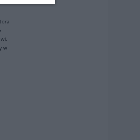
tóra
o
owi.
y w