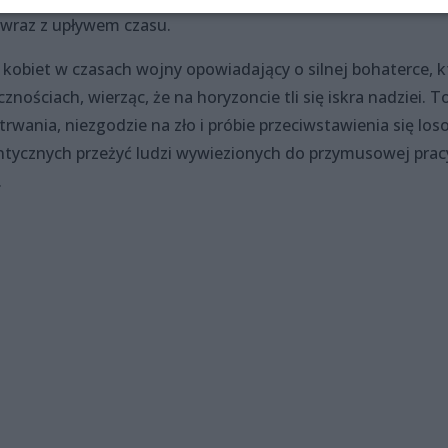
ę wraz z upływem czasu.
a kobiet w czasach wojny opowiadający o silnej bohaterce, k
znościach, wierząc, że na horyzoncie tli się iskra nadziei. T
trwania, niezgodzie na zło i próbie przeciwstawienia się los
entycznych przeżyć ludzi wywiezionych do przymusowej prac
.