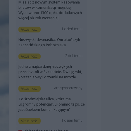
Miesiąc z nowym system kasowania
biletów w komunikacji miejskiej.
Wystawiono 1300 opłat dodatkowych
więcej niż rok wcześniej
1 dzień temu
Aktualności
Niezwykła dwunastka. Oni ukończyli
szczecińskiego Pobożniaka
2 dni temu
Aktualności
Jedno z najbardziej niezwykłych
przedszkoli w Szczecinie. Dwa języki,
kort tenisowy i drzemki na mrozie
art. sponsorowany
Aktualności
To śródmiejska ulica, która ma
„ogromny potencjał”. „Pomimo tego, że
jest ściekiem komunikacyjnym”
1 dzień temu
Aktualności