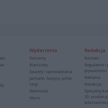
Wydarzenia
Redakcja
eki
Koncerty
Kontakt
nie
Warsztaty
Regulamin i 
prywatności
Spacery i oprowadzania
Reklama
Jarmarki, festyny, pchle
targi
Redakcja
ody
Wernisaże
Specjalny kon
20. urodzin p
Więcej
wSzczecinie.