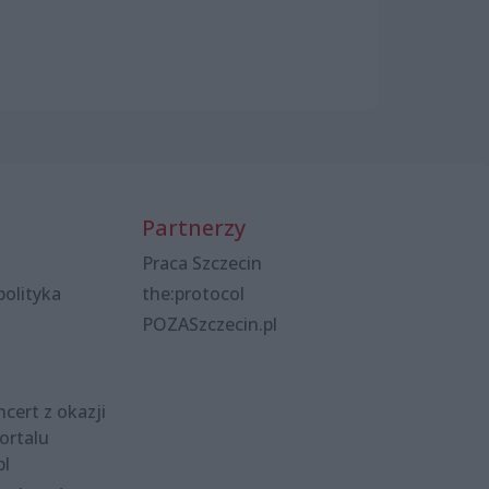
Partnerzy
Praca Szczecin
polityka
the:protocol
POZASzczecin.pl
cert z okazji
ortalu
pl