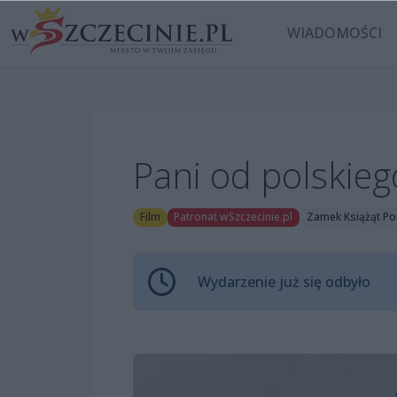
WIADOMOŚCI
Pani od polskieg
Film
Patronat wSzczecinie.pl
Zamek Książąt Po
Wydarzenie już się odbyło