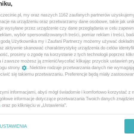
aje Stacha – unikającego obowiązków, za to
niku,
tóry staje się obiektem jej fascynacji i
zczecinie.pl, my oraz naszych 1162 zaufanych partnerów uzyskujemy
iłości.
cje na urządzeniu oraz przetwarzamy dane osobowe, takie jak unika
je wysyłane przez urządzenie czy dane przeglądania w celu zapewn
klam, wybór spersonalizowanych treści, pomiar reklam i treści, bad
 zgodą Użytkownika my i Zaufani Partnerzy możemy używać dokład
az aktywnie skanować charakterystykę urządzenia do celów identyfi
ść, prosimy o zgodę na korzystanie z tych technologii poprzez klikn
a i zawsze możesz ją zmienić/wycofać klikając przycisk ustawień pr
ogu strony
. Niektóre rodzaje przetwarzania danych nie wymagaj
iwić się takiemu przetwarzaniu. Preferencje będą miały zastosowania
ik Havryla, Mirosław Jękot
szymi informacjami, abyś mógł świadomie i komfortowo korzystać z
gółowe informacje dotyczące przetwarzania Twoich danych znajdzi
przymusowe na tereny III Rzeszy. Po jego wyjeździe, Eliza r
s
oraz po kliknięciu w „Ustawienia”.
ciem na rękach rusza śladami ukochanego. Odnajduje go w
 nieludzkich warunków i ciągłych upokorzeń. Eliza cały cza
i – co najtrudniejsze – o miłość Stacha, który początkowo
USTAWIENIA
s. Teraz w ogniu wojennej próby oboje poznają się naprawd