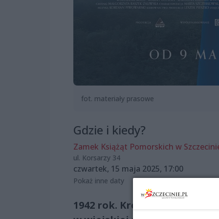
fot. materiały prasowe
Gdzie i kiedy?
Zamek Książąt Pomorskich w Szczecini
ul. Korsarzy 34
czwartek, 15 maja 2025, 17:00
Pokaż inne daty
1942 rok. Kresy. Silna i niez