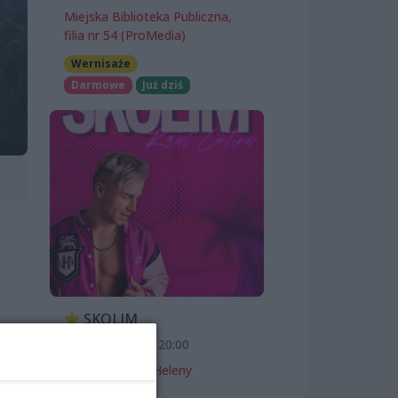
Miejska Biblioteka Publiczna,
filia nr 54 (ProMedia)
Wernisaże
Darmowe
Już dziś
SKOLIM
7 sierpnia 2026, 20:00
lka
Teatr Letni im. Heleny
Majdaniec