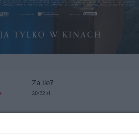
Za ile?
e
20/22 zł
ależna Eliza rozpoczyna pracę jako nauczycie