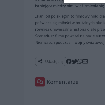
istniejąca między nimi więź zmienia si
„Pani od polskiego” to filmowy hołd dl
poświęca się miłości w brutalnych okolic
również uniwersalna historia o sile prze
Scenariusz filmu powstał na bazie aut
Niemczech podczas II wojny światowej
Udostępnij
Komentarze