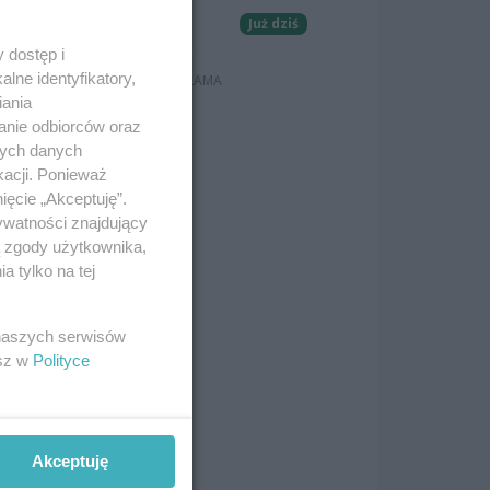
Koncerty
Już dziś
 dostęp i
lne identyfikatory,
iania
anie odbiorców oraz
nych danych
kacji. Ponieważ
ięcie „Akceptuję”.
ywatności znajdujący
ą zgody użytkownika,
 tylko na tej
 naszych serwisów
esz w
Polityce
odzi
e
s
Akceptuję
ę, a