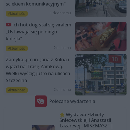
ściekiem komunikacyjnym”
1 dzień temu
Aktualności
Ich hot dog stał się viralem.
„Ustawiają się po niego
kolejki”
2 dni temu
Aktualności
Zamykają m.in. Jana z Kolna i
wjazd na Trasę Zamkową.
Wielki wyścig jutro na ulicach
Szczecina
2 dni temu
Aktualności
Polecane wydarzenia
Wystawa Elżbiety
Śnieżewskiej i Anastasii
Lazarevej „MISZMASZ” |