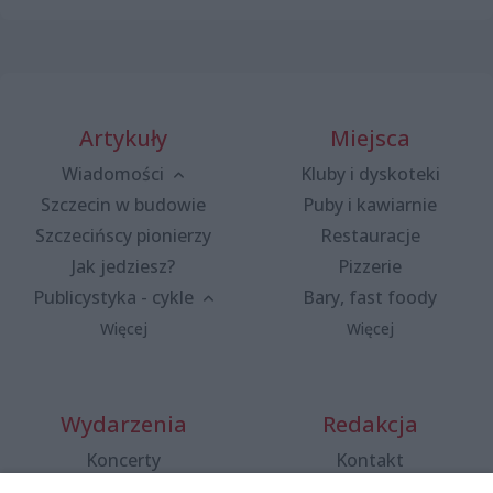
Artykuły
Miejsca
Wiadomości
Kluby i dyskoteki
Szczecin w budowie
Puby i kawiarnie
Szczecińscy pionierzy
Restauracje
Jak jedziesz?
Pizzerie
Publicystyka - cykle
Bary, fast foody
Więcej
Więcej
Wydarzenia
Redakcja
Koncerty
Kontakt
Warsztaty
Regulamin i polityka