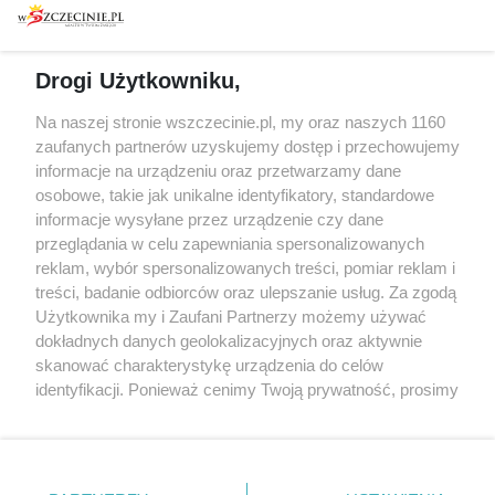
prywatności
Spacery i oprowadzania
Reklama
Jarmarki, festyny, pchle
Drogi Użytkowniku,
targi
Redakcja
Wernisaże
Specjalny koncert z okazji
Na naszej stronie wszczecinie.pl, my oraz naszych 1160
20. urodzin portalu
zaufanych partnerów uzyskujemy dostęp i przechowujemy
Więcej
wSzczecinie.pl
informacje na urządzeniu oraz przetwarzamy dane
osobowe, takie jak unikalne identyfikatory, standardowe
Regulamin konkursów
informacje wysyłane przez urządzenie czy dane
śniadaniówka "Hej
przeglądania w celu zapewniania spersonalizowanych
Szczecin! Jest piątek!"
reklam, wybór spersonalizowanych treści, pomiar reklam i
treści, badanie odbiorców oraz ulepszanie usług. Za zgodą
Użytkownika my i Zaufani Partnerzy możemy używać
dokładnych danych geolokalizacyjnych oraz aktywnie
Partnerzy
skanować charakterystykę urządzenia do celów
Praca Szczecin
identyfikacji. Ponieważ cenimy Twoją prywatność, prosimy
o zgodę na korzystanie z tych technologii poprzez
the:protocol
kliknięcie „Akceptuję”. Zgoda jest dobrowolna i zawsze
POZASzczecin.pl
możesz ją zmienić/wycofać klikając przycisk ustawień
prywatności znajdujący się w lewym dolnym rogu strony