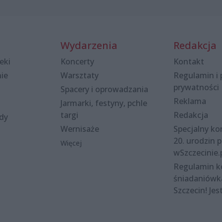
Wydarzenia
Redakcja
eki
Koncerty
Kontakt
nie
Warsztaty
Regulamin i 
prywatności
Spacery i oprowadzania
Reklama
Jarmarki, festyny, pchle
targi
Redakcja
ody
Wernisaże
Specjalny kon
20. urodzin p
Więcej
wSzczecinie.
Regulamin 
śniadaniówk
Szczecin! Jes