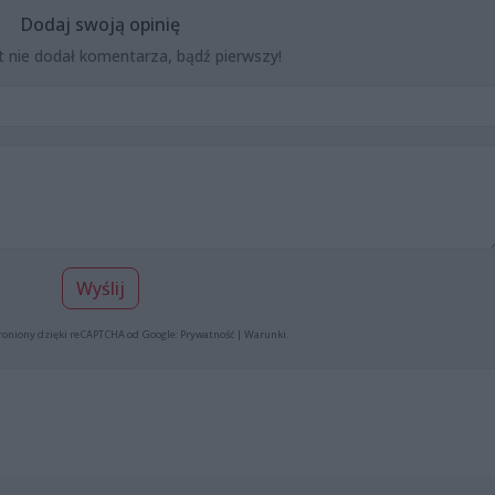
Dodaj swoją opinię
t nie dodał komentarza, bądź pierwszy!
Wyślij
roniony dzięki reCAPTCHA od Google:
Prywatność
|
Warunki
.