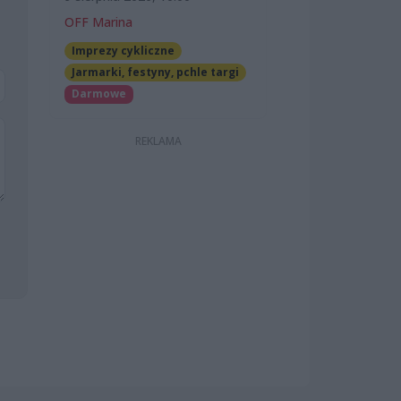
OFF Marina
Imprezy cykliczne
Jarmarki, festyny, pchle targi
Darmowe