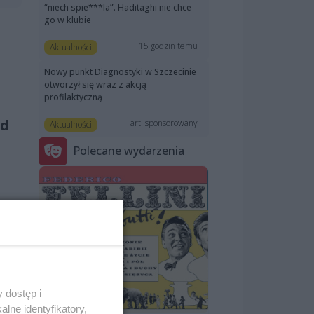
“niech spie***la”. Haditaghi nie chce
go w klubie
15 godzin temu
Aktualności
Nowy punkt Diagnostyki w Szczecinie
otworzył się wraz z akcją
profilaktyczną
ed
art. sponsorowany
Aktualności
Polecane wydarzenia
ch
a
j są
 dostęp i
lne identyfikatory,