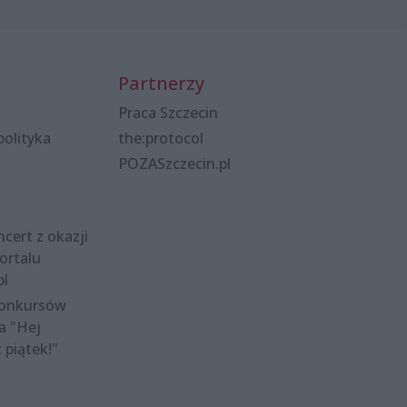
Partnerzy
Praca Szczecin
polityka
the:protocol
POZASzczecin.pl
cert z okazji
ortalu
pl
konkursów
a "Hej
t piątek!"