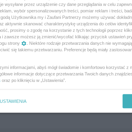
je wysyłane przez urządzenie czy dane przeglądania w celu zapewn
 Góra, 2022. Kuratorka „Patrzcie na tę chwilę jak drga”, Gal
klam, wybór spersonalizowanych treści, pomiar reklam i treści, bad
o do przyjęcia”, Berlin, 2022; „W jakim pięknym miejscu
 zgodą Użytkownika my i Zaufani Partnerzy możemy używać dokład
2. Pracowała w dyplomacji publicznej w MSZ jako
az aktywnie skanować charakterystykę urządzenia do celów identyfi
ść, prosimy o zgodę na korzystanie z tych technologii poprzez klikn
ytutach Polskich w Kijowie (2008-2014) i w Sankt-Petersburg
a i zawsze możesz ją zmienić/wycofać klikając przycisk ustawień pr
m Sztuki w Łodzi (2021-2022). Członkini polskiej sekcji AI
ogu strony
. Niektóre rodzaje przetwarzania danych nie wymagaj
iwić się takiemu przetwarzaniu. Preferencje będą miały zastosowania
ok.com/events/918690953483017/
szymi informacjami, abyś mógł świadomie i komfortowo korzystać z
gółowe informacje dotyczące przetwarzania Twoich danych znajdzi
s
oraz po kliknięciu w „Ustawienia”.
USTAWIENIA