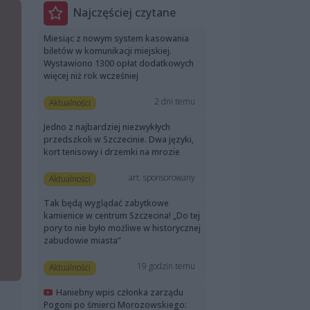
Najczęściej czytane
Miesiąc z nowym system kasowania
biletów w komunikacji miejskiej.
Wystawiono 1300 opłat dodatkowych
więcej niż rok wcześniej
2 dni temu
Aktualności
Jedno z najbardziej niezwykłych
przedszkoli w Szczecinie. Dwa języki,
kort tenisowy i drzemki na mrozie
art. sponsorowany
Aktualności
Tak będą wyglądać zabytkowe
kamienice w centrum Szczecina! „Do tej
pory to nie było możliwe w historycznej
zabudowie miasta”
19 godzin temu
Aktualności
Haniebny wpis członka zarządu
Pogoni po śmierci Morozowskiego: