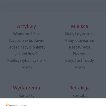
Artykuły
Miejsca
Wiadomości
Kluby i dyskoteki
Szczecin w budowie
Puby i kawiarnie
Szczecińscy pionierzy
Restauracje
Jak jedziesz?
Pizzerie
Publicystyka - cykle
Bary, fast foody
Więcej
Więcej
Wydarzenia
Redakcja
Koncerty
Kontakt
Warsztaty
Regulamin i polityka