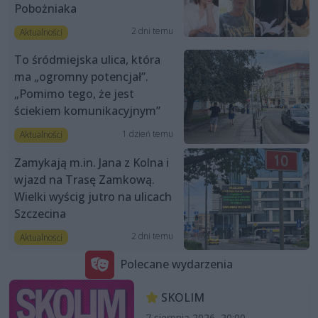
Pobożniaka
2 dni temu
Aktualności
To śródmiejska ulica, która
ma „ogromny potencjał”.
„Pomimo tego, że jest
ściekiem komunikacyjnym”
1 dzień temu
Aktualności
Zamykają m.in. Jana z Kolna i
wjazd na Trasę Zamkową.
Wielki wyścig jutro na ulicach
Szczecina
2 dni temu
Aktualności
Polecane wydarzenia
SKOLIM
7 sierpnia 2026, 20:00