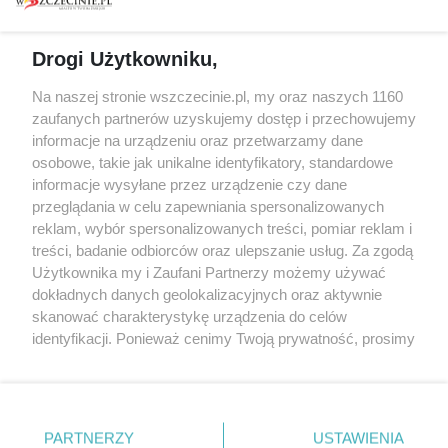
prywatności
Spacery i oprowadzania
Reklama
Jarmarki, festyny, pchle
Drogi Użytkowniku,
targi
Redakcja
Wernisaże
Specjalny koncert z okazji
Na naszej stronie wszczecinie.pl, my oraz naszych 1160
20. urodzin portalu
zaufanych partnerów uzyskujemy dostęp i przechowujemy
Więcej
wSzczecinie.pl
informacje na urządzeniu oraz przetwarzamy dane
osobowe, takie jak unikalne identyfikatory, standardowe
Regulamin konkursów
informacje wysyłane przez urządzenie czy dane
śniadaniówka "Hej
przeglądania w celu zapewniania spersonalizowanych
Szczecin! Jest piątek!"
reklam, wybór spersonalizowanych treści, pomiar reklam i
treści, badanie odbiorców oraz ulepszanie usług. Za zgodą
Użytkownika my i Zaufani Partnerzy możemy używać
dokładnych danych geolokalizacyjnych oraz aktywnie
Partnerzy
skanować charakterystykę urządzenia do celów
Praca Szczecin
identyfikacji. Ponieważ cenimy Twoją prywatność, prosimy
o zgodę na korzystanie z tych technologii poprzez
the:protocol
kliknięcie „Akceptuję”. Zgoda jest dobrowolna i zawsze
POZASzczecin.pl
możesz ją zmienić/wycofać klikając przycisk ustawień
prywatności znajdujący się w lewym dolnym rogu strony
PARTNERZY
USTAWIENIA
. Niektóre rodzaje przetwarzania danych nie wymagają