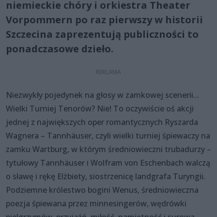
niemieckie chóry i orkiestra Theater
Vorpommern po raz pierwszy w historii
Szczecina zaprezentują publiczności to
ponadczasowe dzieło.
Niezwykły pojedynek na głosy w zamkowej scenerii...
Wielki Turniej Tenorów? Nie! To oczywiście oś akcji
jednej z największych oper romantycznych Ryszarda
Wagnera – Tannhäuser, czyli wielki turniej śpiewaczy na
zamku Wartburg, w którym średniowieczni trubadurzy –
tytułowy Tannhäuser i Wolfram von Eschenbach walczą
o sławę i rękę Elżbiety, siostrzenicę landgrafa Turyngii.
Podziemne królestwo bogini Wenus, średniowieczna
poezja śpiewana przez minnesingerów, wędrówki
pielgrzymów, przyjaźń, miłość, namiętność i surowa