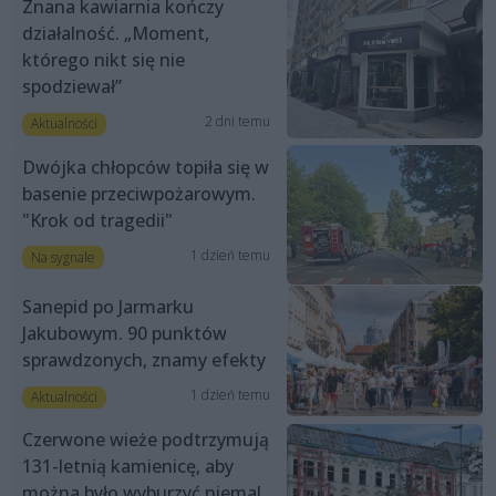
Znana kawiarnia kończy
działalność. „Moment,
którego nikt się nie
spodziewał”
2 dni temu
Aktualności
Dwójka chłopców topiła się w
basenie przeciwpożarowym.
"Krok od tragedii"
1 dzień temu
Na sygnale
Sanepid po Jarmarku
Jakubowym. 90 punktów
sprawdzonych, znamy efekty
1 dzień temu
Aktualności
Czerwone wieże podtrzymują
131-letnią kamienicę, aby
można było wyburzyć niemal