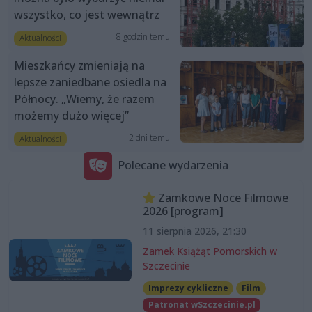
wszystko, co jest wewnątrz
8 godzin temu
Aktualności
Mieszkańcy zmieniają na
lepsze zaniedbane osiedla na
Północy. „Wiemy, że razem
możemy dużo więcej”
2 dni temu
Aktualności
Polecane wydarzenia
Zamkowe Noce Filmowe
2026 [program]
11 sierpnia 2026, 21:30
Zamek Książąt Pomorskich w
Szczecinie
Imprezy cykliczne
Film
Patronat wSzczecinie.pl