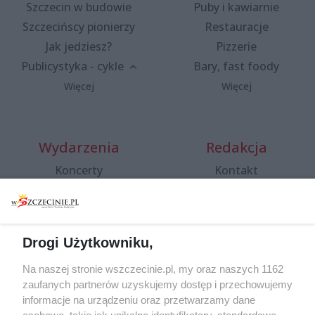
Szczecin w budowie
Puby i kawiarnie
Szczecińscy pionierzy
Restauracje
Jak jedziesz?
Pizzerie
Publicystyka - cykle
Bary, fast foody
Więcej
Więcej
Wydarzenia
Redakcja
Koncerty
Kontakt
Warsztaty
Regulamin i polityka
prywatności
Spacery i oprowadzania
Reklama
Jarmarki, festyny, pchle
Drogi Użytkowniku,
targi
Redakcja
Wernisaże
Specjalny koncert z okazji
Na naszej stronie wszczecinie.pl, my oraz naszych 1162
20. urodzin portalu
zaufanych partnerów uzyskujemy dostęp i przechowujemy
Więcej
wSzczecinie.pl
informacje na urządzeniu oraz przetwarzamy dane