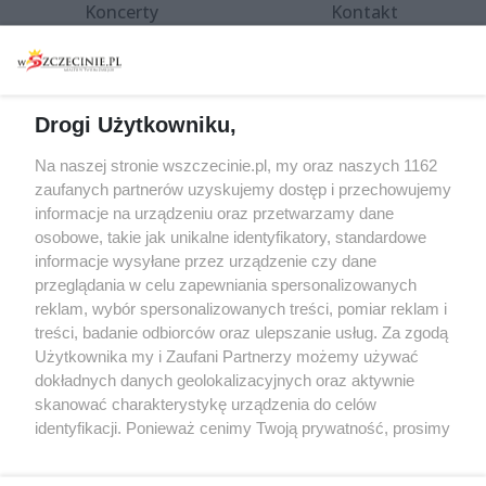
Koncerty
Kontakt
Warsztaty
Regulamin i polityka
prywatności
Spacery i oprowadzania
Reklama
Jarmarki, festyny, pchle
Drogi Użytkowniku,
targi
Redakcja
Wernisaże
Specjalny koncert z okazji
Na naszej stronie wszczecinie.pl, my oraz naszych 1162
20. urodzin portalu
zaufanych partnerów uzyskujemy dostęp i przechowujemy
Więcej
wSzczecinie.pl
informacje na urządzeniu oraz przetwarzamy dane
osobowe, takie jak unikalne identyfikatory, standardowe
Regulamin konkursów
informacje wysyłane przez urządzenie czy dane
śniadaniówka "Hej
przeglądania w celu zapewniania spersonalizowanych
Szczecin! Jest piątek!"
reklam, wybór spersonalizowanych treści, pomiar reklam i
treści, badanie odbiorców oraz ulepszanie usług. Za zgodą
Użytkownika my i Zaufani Partnerzy możemy używać
dokładnych danych geolokalizacyjnych oraz aktywnie
Partnerzy
skanować charakterystykę urządzenia do celów
Praca Szczecin
identyfikacji. Ponieważ cenimy Twoją prywatność, prosimy
o zgodę na korzystanie z tych technologii poprzez
the:protocol
kliknięcie „Akceptuję”. Zgoda jest dobrowolna i zawsze
POZASzczecin.pl