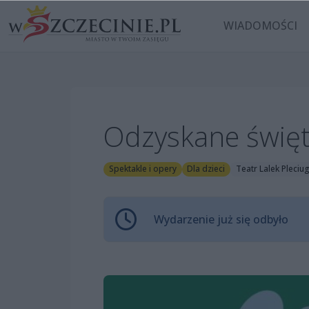
WIADOMOŚCI
Odzyskane świę
Spektakle i opery
Dla dzieci
Teatr Lalek Pleciu
Wydarzenie już się odbyło