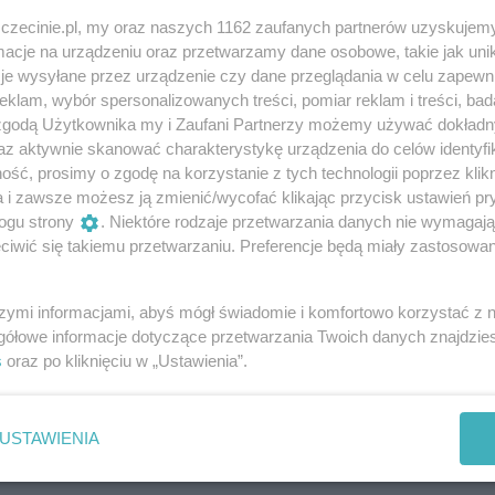
ęcza dzieciom prezenty (przygotowane przez opiekunów we
zczecinie.pl, my oraz naszych 1162 zaufanych partnerów uzyskujemy
cje na urządzeniu oraz przetwarzamy dane osobowe, takie jak unika
je wysyłane przez urządzenie czy dane przeglądania w celu zapewn
klam, wybór spersonalizowanych treści, pomiar reklam i treści, bad
 serca”, w ramach którego powstaje spektakl świąteczny j
 zgodą Użytkownika my i Zaufani Partnerzy możemy używać dokład
ieszkodliwiania Odpadów w Szczecinie.
az aktywnie skanować charakterystykę urządzenia do celów identyfi
ść, prosimy o zgodę na korzystanie z tych technologii poprzez klikn
a i zawsze możesz ją zmienić/wycofać klikając przycisk ustawień pr
ogu strony
. Niektóre rodzaje przetwarzania danych nie wymagaj
iwić się takiemu przetwarzaniu. Preferencje będą miały zastosowania
szymi informacjami, abyś mógł świadomie i komfortowo korzystać z
gółowe informacje dotyczące przetwarzania Twoich danych znajdzi
s
oraz po kliknięciu w „Ustawienia”.
USTAWIENIA