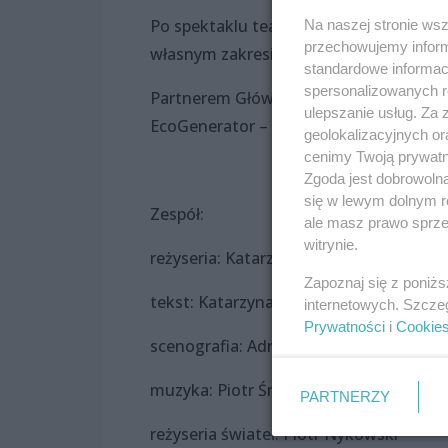
Po spektaklu teatralny św. Mikołaj wr
Na naszej stronie ws
przechowujemy informa
własnym zakresie).
standardowe informac
spersonalizowanych re
Partnerem Głównym projektu „Energia z
ulepszanie usług. Za
EcoGenerator – Zakład Termicznego Un
geolokalizacyjnych or
cenimy Twoją prywatno
Zgoda jest dobrowoln
się w lewym dolnym r
Zespół:
ale masz prawo sprzec
witrynie.
reżyseria: Katarzyna Hora
Zapoznaj się z poniż
tekst: Katarzyna Matwiejczuk
internetowych. Szcze
Prywatności
i
Cookie
scenografia: Adrianna Duda
muzyka: Piotr Śnieguła
PARTNERZY
reżyseria świateł: Piotr Nykowski