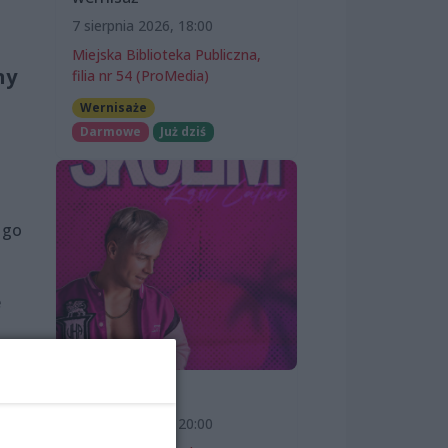
7 sierpnia 2026, 18:00
Miejska Biblioteka Publiczna,
ny
filia nr 54 (ProMedia)
Wernisaże
Darmowe
Już dziś
 go
e
SKOLIM
szym
7 sierpnia 2026, 20:00