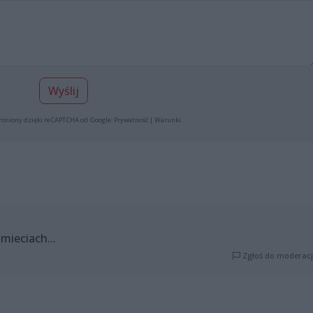
Wyślij
roniony dzięki reCAPTCHA od Google:
Prywatność
|
Warunki
.
mieciach...
Zgłoś do moderacj