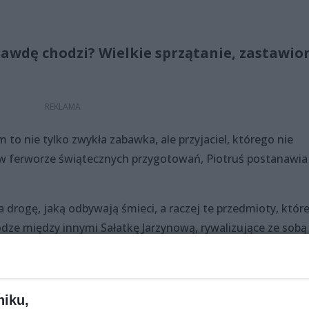
rawdę chodzi? Wielkie sprzątanie, zastawio
m to nie tylko zwykła zabawka, ale przyjaciel, którego nie
 w ferworze świątecznych przygotowań, Piotruś postanawia
 drogę, jaką odbywają śmieci, a raczej te przedmioty, któr
odze między innymi Sałatkę Jarzynową, rywalizujące ze sobą
a także Śmieciową Królewnę…
wędrówkę – prowadzącą do przemiany wewnętrznej. Czy na
ięta, ale i relację? Przekonajmy się!
niku,