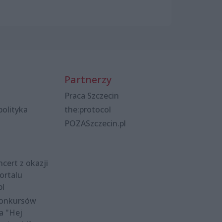
Partnerzy
Praca Szczecin
polityka
the:protocol
POZASzczecin.pl
cert z okazji
ortalu
pl
konkursów
a "Hej