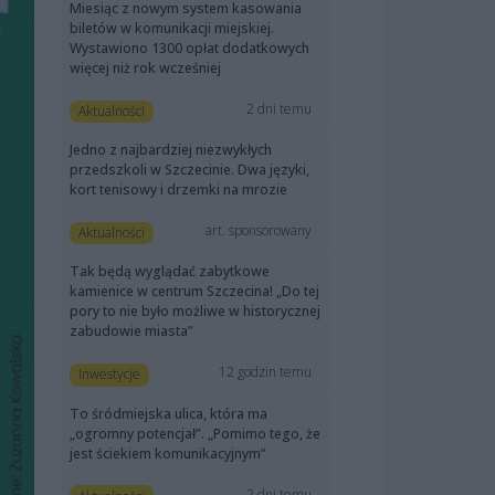
Miesiąc z nowym system kasowania
biletów w komunikacji miejskiej.
Wystawiono 1300 opłat dodatkowych
więcej niż rok wcześniej
2 dni temu
Aktualności
Jedno z najbardziej niezwykłych
przedszkoli w Szczecinie. Dwa języki,
kort tenisowy i drzemki na mrozie
art. sponsorowany
Aktualności
Tak będą wyglądać zabytkowe
kamienice w centrum Szczecina! „Do tej
pory to nie było możliwe w historycznej
zabudowie miasta”
12 godzin temu
Inwestycje
To śródmiejska ulica, która ma
„ogromny potencjał”. „Pomimo tego, że
jest ściekiem komunikacyjnym”
2 dni temu