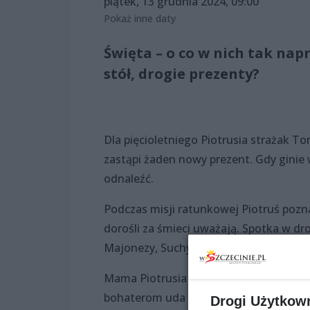
piątek, 13 grudnia 2024, 09:00
Pokaż inne daty
Święta – o co w nich tak nap
stół, drogie prezenty?
Dla pięcioletniego Piotrusia strażak To
zastąpi żaden nowy prezent. Gdy ginie
odnaleźć.
Podczas misji ratunkowej Piotruś pozna
dorośli za śmieci uważają. Spotka w dr
Majonezy, Suchy Chleb Nie Dla Konia, 
Mama Piotrusia również udaje się na 
bohaterom uda się odzyskać nie tylko św
Drogi Użytkow