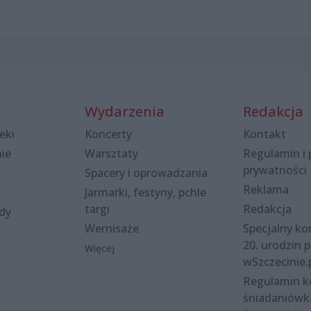
Wydarzenia
Redakcja
eki
Koncerty
Kontakt
nie
Warsztaty
Regulamin i 
prywatności
Spacery i oprowadzania
Reklama
Jarmarki, festyny, pchle
targi
Redakcja
ody
Wernisaże
Specjalny kon
20. urodzin p
Więcej
wSzczecinie.
Regulamin 
śniadaniówk