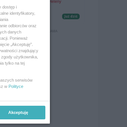
Teatr Letni im. Heleny
 dostęp i
Majdaniec
lne identyfikatory,
Koncerty
Już dziś
iania
anie odbiorców oraz
est
nych danych
kacji. Ponieważ
ięcie „Akceptuję”.
ywatności znajdujący
ą zgody użytkownika,
 tylko na tej
 naszych serwisów
esz w
Polityce
Akceptuję