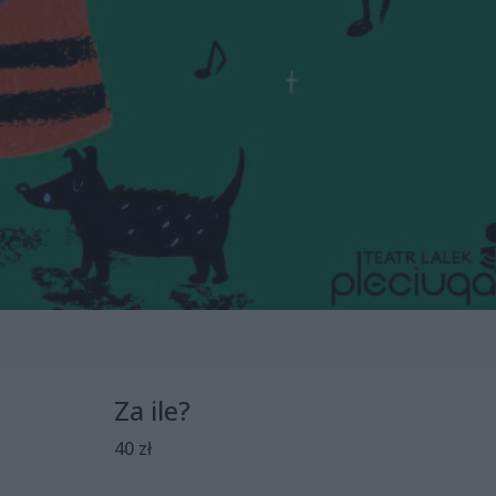
Za ile?
40 zł