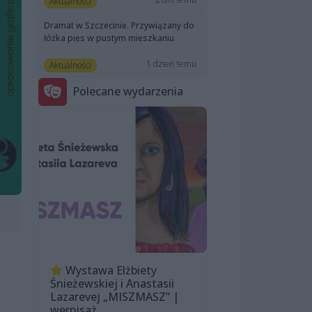
Aktualności
Dramat w Szczecinie. Przywiązany do
łóżka pies w pustym mieszkaniu
1 dzień temu
Aktualności
Polecane wydarzenia
Wystawa Elżbiety
Śnieżewskiej i Anastasii
Lazarevej „MISZMASZ” |
wernisaż