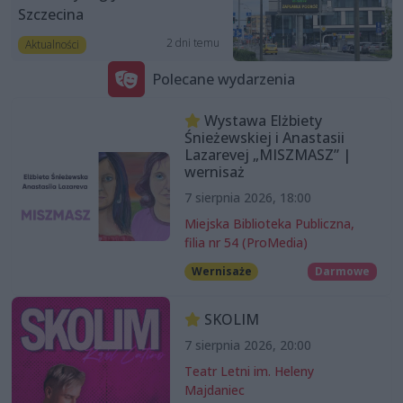
Szczecina
2 dni temu
Aktualności
Polecane wydarzenia
Wystawa Elżbiety
Śnieżewskiej i Anastasii
Lazarevej „MISZMASZ” |
wernisaż
7 sierpnia 2026, 18:00
Miejska Biblioteka Publiczna,
filia nr 54 (ProMedia)
Wernisaże
Darmowe
SKOLIM
7 sierpnia 2026, 20:00
Teatr Letni im. Heleny
Majdaniec