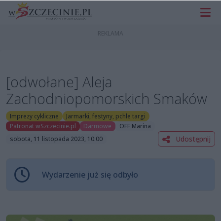
[odwołane] Aleja
Zachodniopomorskich Smaków
Imprezy cykliczne
Jarmarki, festyny, pchle targi
Patronat wSzczecinie.pl
Darmowe
OFF Marina
Udostępnij
sobota, 11 listopada 2023, 10:00
Wydarzenie już się odbyło