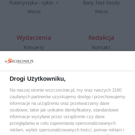
Publicystyka - cykle
Bary, fast foody
Więcej
Więcej
Wydarzenia
Redakcja
Koncerty
Kontakt
Warsztaty
Regulamin i polityka
prywatności
Spacery i oprowadzania
Reklama
Jarmarki, festyny, pchle
Drogi Użytkowniku,
targi
Redakcja
Wernisaże
Specjalny koncert z okazji
Na naszej stronie wszczecinie.pl, my oraz naszych 1160
20. urodzin portalu
zaufanych partnerów uzyskujemy dostęp i przechowujemy
Więcej
wSzczecinie.pl
informacje na urządzeniu oraz przetwarzamy dane
osobowe, takie jak unikalne identyfikatory, standardowe
Regulamin konkursów
informacje wysyłane przez urządzenie czy dane
śniadaniówka "Hej
przeglądania w celu zapewniania spersonalizowanych
Szczecin! Jest piątek!"
reklam, wybór spersonalizowanych treści, pomiar reklam i