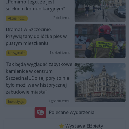
„Pomimo tego, że jest
ściekiem komunikacyjnym”
2 dni temu
Aktualności
Dramat w Szczecinie.
Przywiązany do łóżka pies w
pustym mieszkaniu
1 dzień temu
Na sygnale
Tak będą wyglądać zabytkowe
kamienice w centrum
Szczecina! „Do tej pory to nie
było możliwe w historycznej
zabudowie miasta”
9 godzin temu
Inwestycje
Polecane wydarzenia
Wystawa Elżbiety