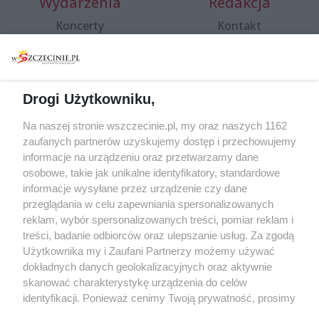
Wydarzenia
Redakcja
Koncerty
Kontakt
Warsztaty
Regulamin i polityka
prywatności
Spacery i oprowadzania
Reklama
Jarmarki, festyny, pchle
Drogi Użytkowniku,
targi
Redakcja
Wernisaże
Specjalny koncert z okazji
Na naszej stronie wszczecinie.pl, my oraz naszych 1162
20. urodzin portalu
zaufanych partnerów uzyskujemy dostęp i przechowujemy
Więcej
wSzczecinie.pl
informacje na urządzeniu oraz przetwarzamy dane
osobowe, takie jak unikalne identyfikatory, standardowe
Regulamin konkursów
informacje wysyłane przez urządzenie czy dane
śniadaniówka "Hej
przeglądania w celu zapewniania spersonalizowanych
Szczecin! Jest piątek!"
reklam, wybór spersonalizowanych treści, pomiar reklam i
treści, badanie odbiorców oraz ulepszanie usług. Za zgodą
Użytkownika my i Zaufani Partnerzy możemy używać
dokładnych danych geolokalizacyjnych oraz aktywnie
Partnerzy
skanować charakterystykę urządzenia do celów
Praca Szczecin
identyfikacji. Ponieważ cenimy Twoją prywatność, prosimy
o zgodę na korzystanie z tych technologii poprzez
the:protocol