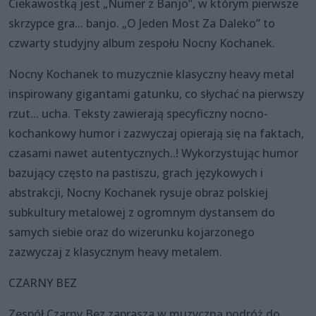
Ciekawostką jest „Numer z Banjo”, w którym pierwsze
skrzypce gra... banjo. „O Jeden Most Za Daleko” to
czwarty studyjny album zespołu Nocny Kochanek.
Nocny Kochanek to muzycznie klasyczny heavy metal
inspirowany gigantami gatunku, co słychać na pierwszy
rzut... ucha. Teksty zawierają specyficzny nocno-
kochankowy humor i zazwyczaj opierają się na faktach,
czasami nawet autentycznych..! Wykorzystując humor
bazujący często na pastiszu, grach językowych i
abstrakcji, Nocny Kochanek rysuje obraz polskiej
subkultury metalowej z ogromnym dystansem do
samych siebie oraz do wizerunku kojarzonego
zazwyczaj z klasycznym heavy metalem.
CZARNY BEZ
Zespół Czarny Bez zaprasza w muzyczną podróż do