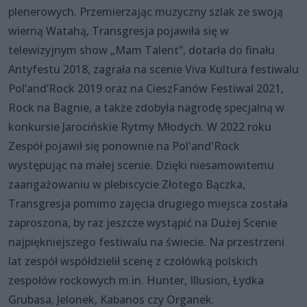
plenerowych. Przemierzając muzyczny szlak ze swoją
wierną Watahą, Transgresja pojawiła się w
telewizyjnym show „Mam Talent”, dotarła do finału
Antyfestu 2018, zagrała na scenie Viva Kultura festiwalu
Pol’and’Rock 2019 oraz na CieszFanów Festiwal 2021,
Rock na Bagnie, a także zdobyła nagrodę specjalną w
konkursie Jarocińskie Rytmy Młodych. W 2022 roku
Zespół pojawił się ponownie na Pol'and'Rock
występując na małej scenie. Dzięki niesamowitemu
zaangażowaniu w plebiscycie Złotego Bączka,
Transgresja pomimo zajęcia drugiego miejsca została
zaproszona, by raz jeszcze wystąpić na Dużej Scenie
najpiękniejszego festiwalu na świecie. Na przestrzeni
lat zespół współdzielił scenę z czołówką polskich
zespołów rockowych m.in. Hunter, Illusion, Łydka
Grubasa, Jelonek, Kabanos czy Organek.