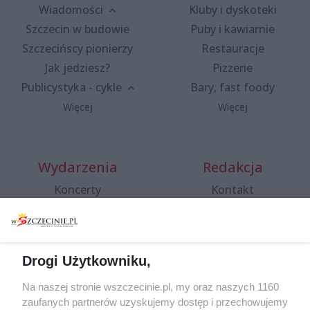
Wiadomości
Kluby i dyskoteki
Szczecin w budowie
Puby i kawiarnie
Szczecińscy pionierzy
Restauracje
Jak jedziesz?
Pizzerie
Publicystyka - cykle
Bary, fast foody
Więcej
Więcej
Wydarzenia
Redakcja
Koncerty
Kontakt
Warsztaty
Regulamin i polityka
prywatności
Spacery i oprowadzania
Reklama
Jarmarki, festyny, pchle
Drogi Użytkowniku,
targi
Redakcja
Wernisaże
Specjalny koncert z okazji
Na naszej stronie wszczecinie.pl, my oraz naszych 1160
20. urodzin portalu
zaufanych partnerów uzyskujemy dostęp i przechowujemy
Więcej