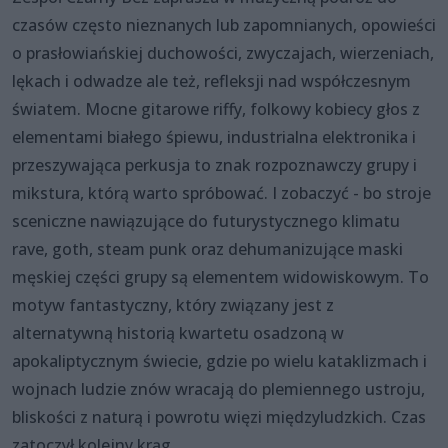
czasów często nieznanych lub zapomnianych, opowieści
o prasłowiańskiej duchowości, zwyczajach, wierzeniach,
lękach i odwadze ale też, refleksji nad współczesnym
światem. Mocne gitarowe riffy, folkowy kobiecy głos z
elementami białego śpiewu, industrialna elektronika i
przeszywająca perkusja to znak rozpoznawczy grupy i
mikstura, którą warto spróbować. I zobaczyć - bo stroje
sceniczne nawiązujące do futurystycznego klimatu
rave, goth, steam punk oraz dehumanizujące maski
męskiej części grupy są elementem widowiskowym. To
motyw fantastyczny, który związany jest z
alternatywną historią kwartetu osadzoną w
apokaliptycznym świecie, gdzie po wielu kataklizmach i
wojnach ludzie znów wracają do plemiennego ustroju,
bliskości z naturą i powrotu więzi międzyludzkich. Czas
zatoczył kolejny krąg.