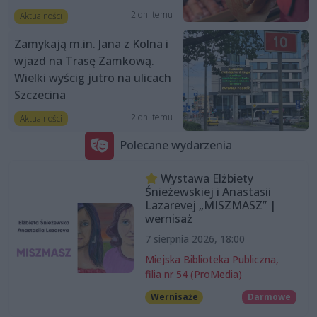
2 dni temu
Aktualności
Zamykają m.in. Jana z Kolna i
wjazd na Trasę Zamkową.
Wielki wyścig jutro na ulicach
Szczecina
2 dni temu
Aktualności
Polecane wydarzenia
Wystawa Elżbiety
Śnieżewskiej i Anastasii
Lazarevej „MISZMASZ” |
wernisaż
7 sierpnia 2026, 18:00
Miejska Biblioteka Publiczna,
filia nr 54 (ProMedia)
Wernisaże
Darmowe