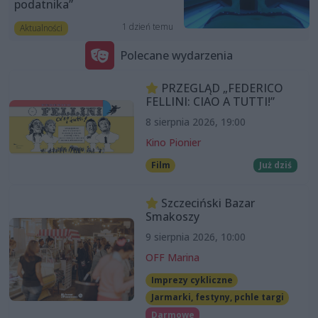
podatnika”
1 dzień temu
Aktualności
Polecane wydarzenia
PRZEGLĄD „FEDERICO
FELLINI: CIAO A TUTTI!”
8 sierpnia 2026, 19:00
Kino Pionier
Film
Już dziś
Szczeciński Bazar
Smakoszy
9 sierpnia 2026, 10:00
OFF Marina
Imprezy cykliczne
Jarmarki, festyny, pchle targi
Darmowe