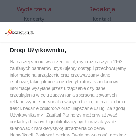
Wydarzenia
Redakcja
Koncerty
Kontakt
Warsztaty
Regulamin i polityka
prywatności
Spacery i oprowadzania
Reklama
Jarmarki, festyny, pchle
Drogi Użytkowniku,
targi
Redakcja
Wernisaże
Specjalny koncert z okazji
Na naszej stronie wszczecinie.pl, my oraz naszych 1162
20. urodzin portalu
zaufanych partnerów uzyskujemy dostęp i przechowujemy
Więcej
wSzczecinie.pl
informacje na urządzeniu oraz przetwarzamy dane
osobowe, takie jak unikalne identyfikatory, standardowe
Regulamin konkursów
informacje wysyłane przez urządzenie czy dane
śniadaniówka "Hej
przeglądania w celu zapewniania spersonalizowanych
Szczecin! Jest piątek!"
reklam, wybór spersonalizowanych treści, pomiar reklam i
treści, badanie odbiorców oraz ulepszanie usług. Za zgodą
Użytkownika my i Zaufani Partnerzy możemy używać
dokładnych danych geolokalizacyjnych oraz aktywnie
Partnerzy
skanować charakterystykę urządzenia do celów
Praca Szczecin
identyfikacji. Ponieważ cenimy Twoją prywatność, prosimy