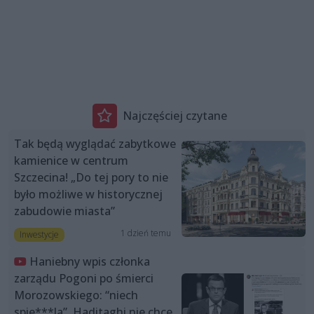
Najczęściej czytane
Tak będą wyglądać zabytkowe
kamienice w centrum
Szczecina! „Do tej pory to nie
było możliwe w historycznej
zabudowie miasta”
1 dzień temu
Inwestycje
Haniebny wpis członka
zarządu Pogoni po śmierci
Morozowskiego: “niech
spie***la”. Haditaghi nie chce