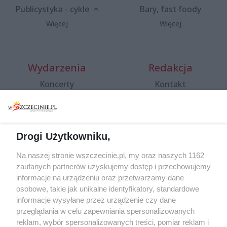
Publicystyka - cykle
Bary, fast foody
Więcej
Więcej
Wydarzenia
Redakcja
Koncerty
Kontakt
Warsztaty
Regulamin i polityka
prywatności
Spacery i oprowadzania
Reklama
Jarmarki, festyny, pchle
Drogi Użytkowniku,
targi
Redakcja
Wernisaże
Specjalny koncert z okazji
Na naszej stronie wszczecinie.pl, my oraz naszych 1162
20. urodzin portalu
zaufanych partnerów uzyskujemy dostęp i przechowujemy
Więcej
wSzczecinie.pl
informacje na urządzeniu oraz przetwarzamy dane
osobowe, takie jak unikalne identyfikatory, standardowe
Regulamin konkursów
informacje wysyłane przez urządzenie czy dane
śniadaniówka "Hej
przeglądania w celu zapewniania spersonalizowanych
Szczecin! Jest piątek!"
reklam, wybór spersonalizowanych treści, pomiar reklam i