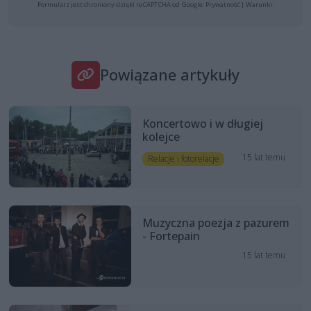
Formularz jest chroniony dzięki reCAPTCHA od Google:
Prywatność
|
Warunki
.
Powiązane artykuły
Koncertowo i w długiej
kolejce
15 lat temu
Relacje i fotorelacje
Muzyczna poezja z pazurem
- Fortepain
15 lat temu