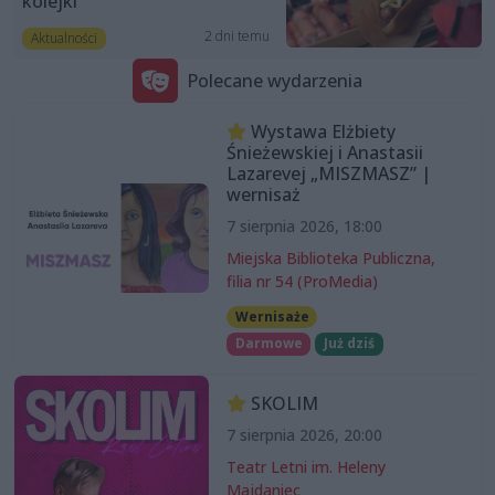
kolejki”
2 dni temu
Aktualności
Polecane wydarzenia
Wystawa Elżbiety
Śnieżewskiej i Anastasii
Lazarevej „MISZMASZ” |
wernisaż
7 sierpnia 2026, 18:00
Miejska Biblioteka Publiczna,
filia nr 54 (ProMedia)
Wernisaże
Darmowe
Już dziś
SKOLIM
7 sierpnia 2026, 20:00
Teatr Letni im. Heleny
Majdaniec