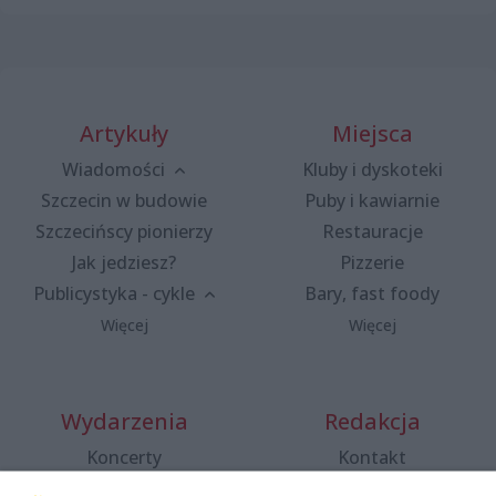
Artykuły
Miejsca
Wiadomości
Kluby i dyskoteki
Szczecin w budowie
Puby i kawiarnie
Szczecińscy pionierzy
Restauracje
Jak jedziesz?
Pizzerie
Publicystyka - cykle
Bary, fast foody
Więcej
Więcej
Wydarzenia
Redakcja
Koncerty
Kontakt
Warsztaty
Regulamin i polityka