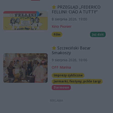
PRZEGLĄD „FEDERICO
FELLINI: CIAO A TUTTI!”
8 sierpnia 2026, 19:00
Kino Pionier
Film
Już dziś
Szczeciński Bazar
Smakoszy
9 sierpnia 2026, 10:00
OFF Marina
Imprezy cykliczne
Jarmarki, festyny, pchle targi
Darmowe