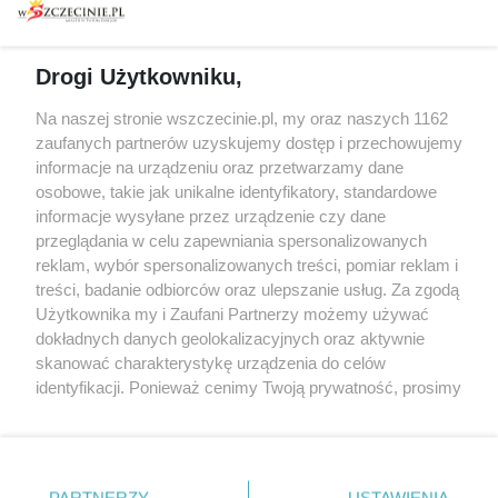
prywatności
Spacery i oprowadzania
Reklama
Jarmarki, festyny, pchle
Drogi Użytkowniku,
targi
Redakcja
Wernisaże
Specjalny koncert z okazji
Na naszej stronie wszczecinie.pl, my oraz naszych 1162
20. urodzin portalu
zaufanych partnerów uzyskujemy dostęp i przechowujemy
Więcej
wSzczecinie.pl
informacje na urządzeniu oraz przetwarzamy dane
osobowe, takie jak unikalne identyfikatory, standardowe
Regulamin konkursów
informacje wysyłane przez urządzenie czy dane
śniadaniówka "Hej
przeglądania w celu zapewniania spersonalizowanych
Szczecin! Jest piątek!"
reklam, wybór spersonalizowanych treści, pomiar reklam i
treści, badanie odbiorców oraz ulepszanie usług. Za zgodą
Użytkownika my i Zaufani Partnerzy możemy używać
dokładnych danych geolokalizacyjnych oraz aktywnie
Partnerzy
skanować charakterystykę urządzenia do celów
Praca Szczecin
identyfikacji. Ponieważ cenimy Twoją prywatność, prosimy
o zgodę na korzystanie z tych technologii poprzez
the:protocol
kliknięcie „Akceptuję”. Zgoda jest dobrowolna i zawsze
POZASzczecin.pl
możesz ją zmienić/wycofać klikając przycisk ustawień
prywatności znajdujący się w lewym dolnym rogu strony
PARTNERZY
USTAWIENIA