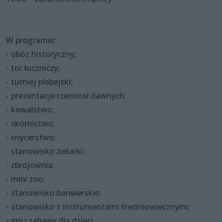
W programie:
- obóz historyczny;
- tor łuczniczy;
- turniej plebejski;
- prezentacje rzemiosł dawnych;
- kowalstwo;
- skórnictwo;
- snycerstwo;
- stanowisko zielarki;
- zbrojownia;
- mini zoo;
- stanowisko barwierskie;
- stanowisko z instrumentami średniowiecznymi;
- gry i zabawy dla dzieci