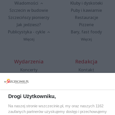
Wiadomości
Kluby i dyskoteki
Szczecin w budowie
Puby i kawiarnie
Szczecińscy pionierzy
Restauracje
Jak jedziesz?
Pizzerie
Publicystyka - cykle
Bary, fast foody
Więcej
Więcej
Wydarzenia
Redakcja
Koncerty
Kontakt
Warsztaty
Regulamin i polityka
prywatności
Spacery i oprowadzania
Reklama
Jarmarki, festyny, pchle
Drogi Użytkowniku,
targi
Redakcja
Wernisaże
Specjalny koncert z okazji
Na naszej stronie wszczecinie.pl, my oraz naszych 1162
20. urodzin portalu
zaufanych partnerów uzyskujemy dostęp i przechowujemy
Więcej