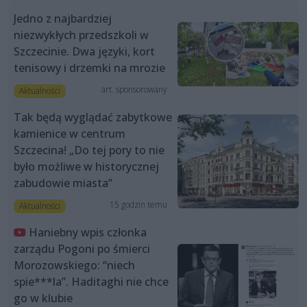
Jedno z najbardziej
niezwykłych przedszkoli w
Szczecinie. Dwa języki, kort
tenisowy i drzemki na mrozie
art. sponsorowany
Aktualności
Tak będą wyglądać zabytkowe
kamienice w centrum
Szczecina! „Do tej pory to nie
było możliwe w historycznej
zabudowie miasta”
15 godzin temu
Aktualności
Haniebny wpis członka
zarządu Pogoni po śmierci
Morozowskiego: “niech
spie***la”. Haditaghi nie chce
go w klubie