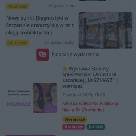
11 godzin temu
Aktualności
Nowy punkt Diagnostyki w
Szczecinie otworzył się wraz z
akcją profilaktyczną
art. sponsorowany
Aktualności
Polecane wydarzenia
Wystawa Elżbiety
Śnieżewskiej i Anastasii
Lazarevej „MISZMASZ” |
wernisaż
7 sierpnia 2026, 18:00
Miejska Biblioteka Publiczna,
filia nr 54 (ProMedia)
Wernisaże
Darmowe
Już dziś