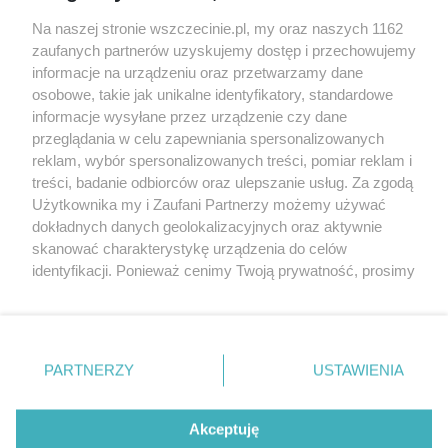
Wernisaże
Specjalny koncert z okazji
Na naszej stronie wszczecinie.pl, my oraz naszych 1162
20. urodzin portalu
zaufanych partnerów uzyskujemy dostęp i przechowujemy
Więcej
wSzczecinie.pl
informacje na urządzeniu oraz przetwarzamy dane
osobowe, takie jak unikalne identyfikatory, standardowe
Regulamin konkursów
informacje wysyłane przez urządzenie czy dane
śniadaniówka "Hej
przeglądania w celu zapewniania spersonalizowanych
Szczecin! Jest piątek!"
reklam, wybór spersonalizowanych treści, pomiar reklam i
treści, badanie odbiorców oraz ulepszanie usług. Za zgodą
Użytkownika my i Zaufani Partnerzy możemy używać
dokładnych danych geolokalizacyjnych oraz aktywnie
Partnerzy
skanować charakterystykę urządzenia do celów
Praca Szczecin
identyfikacji. Ponieważ cenimy Twoją prywatność, prosimy
o zgodę na korzystanie z tych technologii poprzez
the:protocol
kliknięcie „Akceptuję”. Zgoda jest dobrowolna i zawsze
POZASzczecin.pl
możesz ją zmienić/wycofać klikając przycisk ustawień
prywatności znajdujący się w lewym dolnym rogu strony
PARTNERZY
USTAWIENIA
. Niektóre rodzaje przetwarzania danych nie wymagają
zgody użytkownika, ale masz prawo sprzeciwić się
© 2026 wSzczecinie.pl
takiemu przetwarzaniu. Preferencje będą miały
Akceptuję
Created by GOD
zastosowania tylko na tej witrynie.