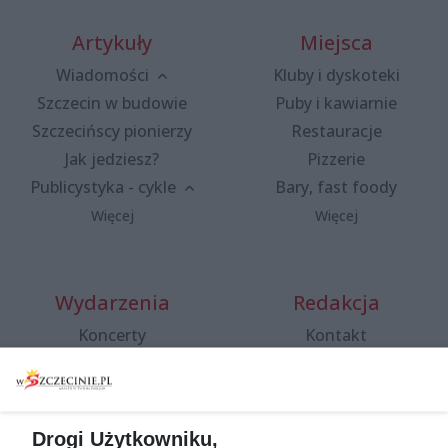
Artykuły
Miejsca
Wiadomości
Kluby i dyskoteki
Szczecin w budowie
Puby i kawiarnie
Szczecińscy pionierzy
Restauracje
Jak jedziesz?
Pizzerie
Publicystyka - cykle
Bary, fast foody
Więcej
Więcej
Wydarzenia
Redakcja
Koncerty
Kontakt
Warsztaty
Regulamin i polityka
prywatności
Spacery i oprowadzania
Reklama
Jarmarki, festyny, pchle
Drogi Użytkowniku,
targi
Redakcja