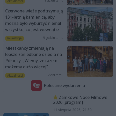
1 dzień temu
Aktualności
Czerwone wieże podtrzymują
131-letnią kamienicę, aby
można było wyburzyć niemal
wszystko, co jest wewnątrz
9 godzin temu
Inwestycje
Mieszkańcy zmieniają na
lepsze zaniedbane osiedla na
Północy. „Wiemy, że razem
możemy dużo więcej”
2 dni temu
Aktualności
Polecane wydarzenia
Zamkowe Noce Filmowe
2026 [program]
11 sierpnia 2026, 21:30