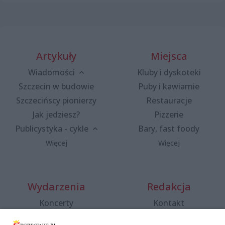
Artykuły
Miejsca
Wiadomości
Kluby i dyskoteki
Szczecin w budowie
Puby i kawiarnie
Szczecińscy pionierzy
Restauracje
Jak jedziesz?
Pizzerie
Publicystyka - cykle
Bary, fast foody
Więcej
Więcej
Wydarzenia
Redakcja
Koncerty
Kontakt
Warsztaty
Regulamin i polityka