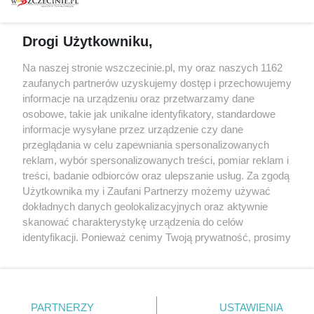
prywatności
Spacery i oprowadzania
Reklama
Jarmarki, festyny, pchle
Drogi Użytkowniku,
targi
Redakcja
Wernisaże
Specjalny koncert z okazji
Na naszej stronie wszczecinie.pl, my oraz naszych 1162
20. urodzin portalu
zaufanych partnerów uzyskujemy dostęp i przechowujemy
Więcej
wSzczecinie.pl
informacje na urządzeniu oraz przetwarzamy dane
osobowe, takie jak unikalne identyfikatory, standardowe
Regulamin konkursów
informacje wysyłane przez urządzenie czy dane
śniadaniówka "Hej
przeglądania w celu zapewniania spersonalizowanych
Szczecin! Jest piątek!"
reklam, wybór spersonalizowanych treści, pomiar reklam i
treści, badanie odbiorców oraz ulepszanie usług. Za zgodą
Użytkownika my i Zaufani Partnerzy możemy używać
dokładnych danych geolokalizacyjnych oraz aktywnie
Partnerzy
skanować charakterystykę urządzenia do celów
Praca Szczecin
identyfikacji. Ponieważ cenimy Twoją prywatność, prosimy
o zgodę na korzystanie z tych technologii poprzez
the:protocol
kliknięcie „Akceptuję”. Zgoda jest dobrowolna i zawsze
POZASzczecin.pl
możesz ją zmienić/wycofać klikając przycisk ustawień
prywatności znajdujący się w lewym dolnym rogu strony
PARTNERZY
USTAWIENIA