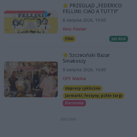
PRZEGLĄD „FEDERICO
FELLINI: CIAO A TUTTI!”
8 sierpnia 2026, 19:00
Kino Pionier
Film
Już dziś
Szczeciński Bazar
Smakoszy
9 sierpnia 2026, 10:00
OFF Marina
Imprezy cykliczne
Jarmarki, festyny, pchle targi
Darmowe