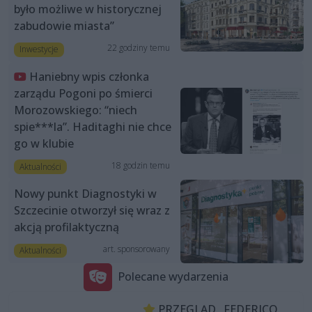
było możliwe w historycznej
zabudowie miasta”
22 godziny temu
Inwestycje
Haniebny wpis członka
zarządu Pogoni po śmierci
Morozowskiego: “niech
spie***la”. Haditaghi nie chce
go w klubie
18 godzin temu
Aktualności
Nowy punkt Diagnostyki w
Szczecinie otworzył się wraz z
akcją profilaktyczną
art. sponsorowany
Aktualności
Polecane wydarzenia
PRZEGLĄD „FEDERICO