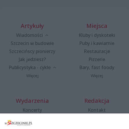
Artykuły
Miejsca
Wiadomości
Kluby i dyskoteki
Szczecin w budowie
Puby i kawiarnie
Szczecińscy pionierzy
Restauracje
Jak jedziesz?
Pizzerie
Publicystyka - cykle
Bary, fast foody
Więcej
Więcej
Wydarzenia
Redakcja
Koncerty
Kontakt
Warsztaty
Regulamin i polityka
prywatności
Spacery i oprowadzania