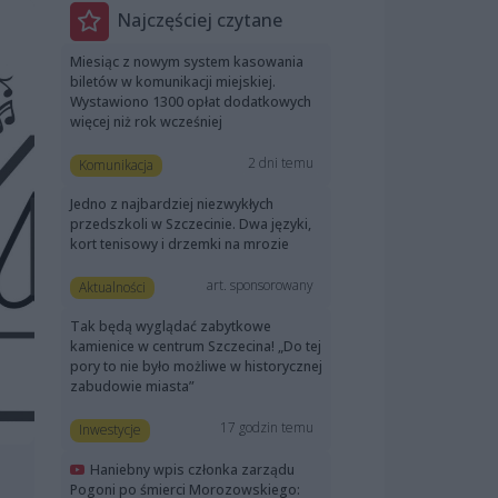
Najczęściej czytane
Miesiąc z nowym system kasowania
biletów w komunikacji miejskiej.
Wystawiono 1300 opłat dodatkowych
więcej niż rok wcześniej
2 dni temu
Komunikacja
Jedno z najbardziej niezwykłych
przedszkoli w Szczecinie. Dwa języki,
kort tenisowy i drzemki na mrozie
art. sponsorowany
Aktualności
Tak będą wyglądać zabytkowe
kamienice w centrum Szczecina! „Do tej
pory to nie było możliwe w historycznej
zabudowie miasta”
17 godzin temu
Inwestycje
Haniebny wpis członka zarządu
Pogoni po śmierci Morozowskiego: