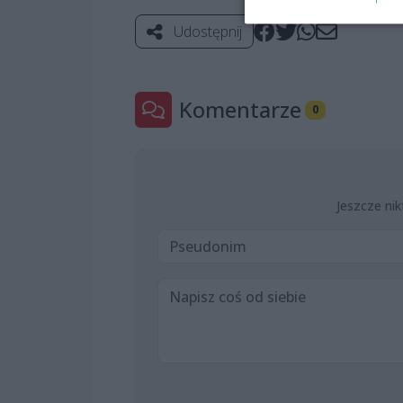
Udostępnij
Komentarze
0
Jeszcze nik