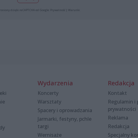
roniony dzięki reCAPTCHA od Google:
Prywatność
|
Warunki
.
Wydarzenia
Redakcja
eki
Koncerty
Kontakt
nie
Warsztaty
Regulamin i 
prywatności
Spacery i oprowadzania
Reklama
Jarmarki, festyny, pchle
targi
Redakcja
ody
Wernisaże
Specjalny kon