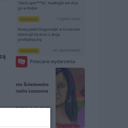
“niech spie***la”. Haditaghi nie chce
go w klubie
13 godzin temu
Aktualności
Nowy punkt Diagnostyki w Szczecinie
otworzył się wraz z akcją
profilaktyczną
art. sponsorowany
Aktualności
zą
Polecane wydarzenia