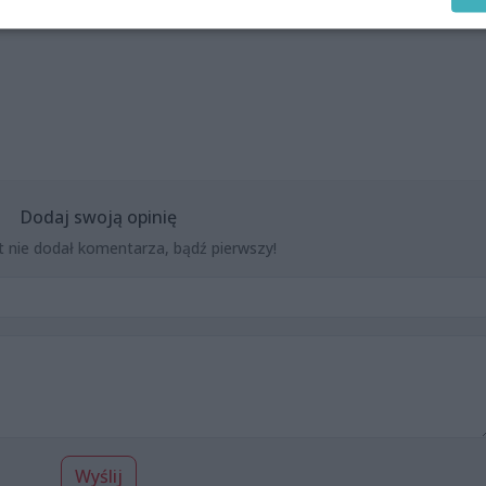
Dodaj swoją opinię
t nie dodał komentarza, bądź pierwszy!
Wyślij