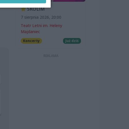
SKOLIM
7 sierpnia 2026, 20:00
Teatr Letni im. Heleny
Majdaniec
Koncerty
Już dziś