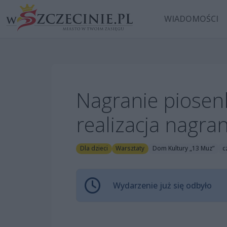
WIADOMOŚCI
Nagranie piosenk
realizacja nagra
Dla dzieci
Warsztaty
Dom Kultury „13 Muz”
c
Wydarzenie już się odbyło