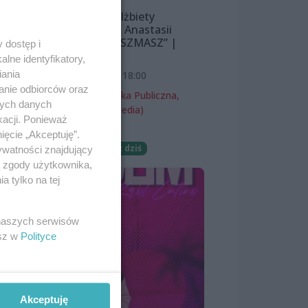
Wystawa Elżbiety
Śnieżewskiej i Anastasii
Lazarevej „MISZMASZ” |
 dostęp i
wernisaż
lne identyfikatory,
iania
7 sierpnia 2026, 18:00
anie odbiorców oraz
Miejska Biblioteka Publiczna,
nych danych
filia nr 54 (ProMedia)
kacji. Ponieważ
ton
Wernisaże
ięcie „Akceptuję”.
jnej
Darmowe
Już dziś
ywatności znajdujący
ą zgody użytkownika,
J.
 tylko na tej
ożył
ze
 naszych serwisów
esz w
Polityce
Akceptuję