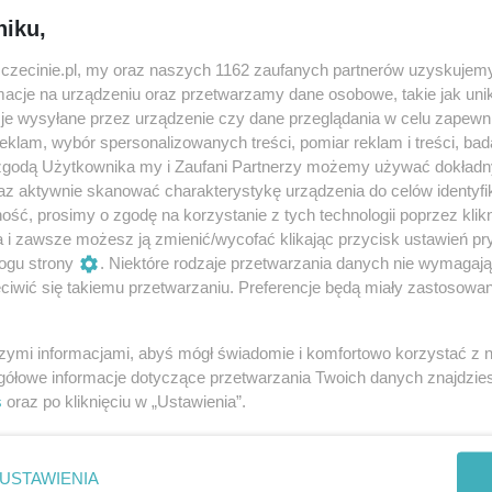
niku,
rojektowały, wymyśliły i udźwiękowiły wystawę „Miasto (dla)
zczecinie.pl, my oraz naszych 1162 zaufanych partnerów uzyskujemy
cje na urządzeniu oraz przetwarzamy dane osobowe, takie jak unika
je wysyłane przez urządzenie czy dane przeglądania w celu zapewn
pomogli dzieciom zbudować ich królestwo. Rządy w galerii
klam, wybór spersonalizowanych treści, pomiar reklam i treści, bad
iasto po swojemu, spisały regulamin, a swobodę i zabawę
 zgodą Użytkownika my i Zaufani Partnerzy możemy używać dokład
az aktywnie skanować charakterystykę urządzenia do celów identyfi
ście (dla) Dzieci” można spotkać latające chomiki, dom ba
ść, prosimy o zgodę na korzystanie z tych technologii poprzez klikn
uje tylko piosenki. Do jej realizacji przyda się wsparcie fa
a i zawsze możesz ją zmienić/wycofać klikając przycisk ustawień pr
y taką, nazywa się Asi Mina, uwielbia łączyć słowa, tworzyć
ogu strony
. Niektóre rodzaje przetwarzania danych nie wymagaj
ity do utworu zadba syn artystki, Jeremi Bronisławski aka J
iwić się takiemu przetwarzaniu. Preferencje będą miały zastosowania
rzez dzieci, który nie rozstaje się z ukulele - Pan Orzeł . Zał
w mieści i nazywa się Ukubanda. Będzie nas wspierać jeszc
szymi informacjami, abyś mógł świadomie i komfortowo korzystać z
gółowe informacje dotyczące przetwarzania Twoich danych znajdzi
Dąbrowska, która pomoże młodym twórcom wcielić się w
s
oraz po kliknięciu w „Ustawienia”.
si powstać coś niezwykłego, w dodatku profesjonalnie
emii Sztuki w Szczecinie.
USTAWIENIA