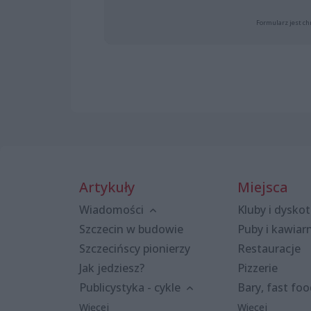
Formularz jest ch
Artykuły
Miejsca
Wiadomości
Kluby i dyskot
Szczecin w budowie
Puby i kawiar
Szczecińscy pionierzy
Restauracje
Jak jedziesz?
Pizzerie
Publicystyka - cykle
Bary, fast fo
Więcej
Więcej