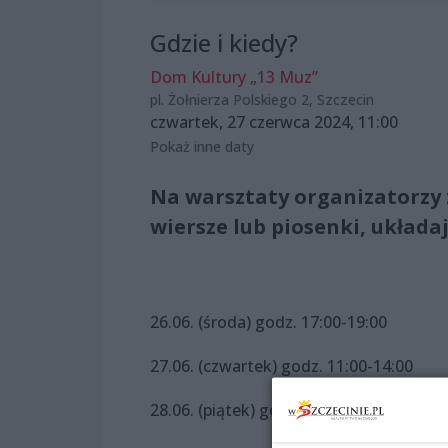
Gdzie i kiedy?
Dom Kultury „13 Muz”
pl. Żołnierza Polskiego 2, Szczecin
czwartek, 27 czerwca 2024, 11:00
Pokaż inne daty
Na warsztaty organizatorzy z
wiersze lub piosenki, układa
26.06. (środa) godz. 17:00-19:00
27.06. (czwartek) godz. 11:00-14:00
28.06. (piątek) godz. 11:00-14:00