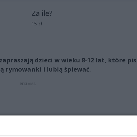
Za ile?
15 zł
apraszają dzieci w wieku 8-12 lat, które pis
ją rymowanki i lubią śpiewać.