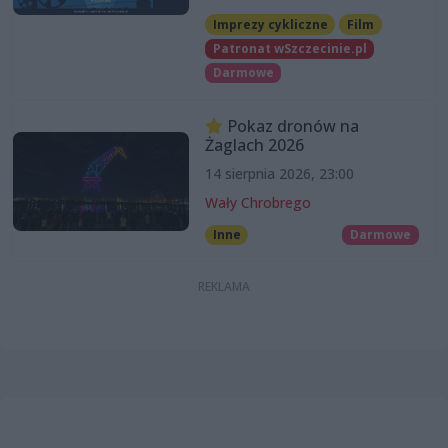
Imprezy cykliczne
Film
Patronat wSzczecinie.pl
Darmowe
Pokaz dronów na
Żaglach 2026
14 sierpnia 2026, 23:00
Wały Chrobrego
Inne
Darmowe