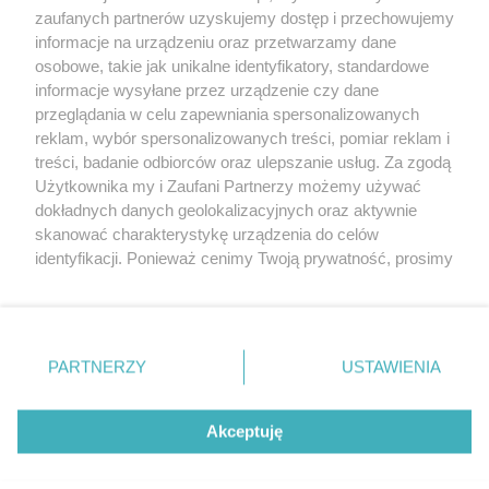
20. urodzin portalu
zaufanych partnerów uzyskujemy dostęp i przechowujemy
Więcej
wSzczecinie.pl
informacje na urządzeniu oraz przetwarzamy dane
osobowe, takie jak unikalne identyfikatory, standardowe
Regulamin konkursów
informacje wysyłane przez urządzenie czy dane
śniadaniówka "Hej
przeglądania w celu zapewniania spersonalizowanych
Szczecin! Jest piątek!"
reklam, wybór spersonalizowanych treści, pomiar reklam i
treści, badanie odbiorców oraz ulepszanie usług. Za zgodą
Użytkownika my i Zaufani Partnerzy możemy używać
dokładnych danych geolokalizacyjnych oraz aktywnie
Partnerzy
skanować charakterystykę urządzenia do celów
Praca Szczecin
identyfikacji. Ponieważ cenimy Twoją prywatność, prosimy
o zgodę na korzystanie z tych technologii poprzez
the:protocol
kliknięcie „Akceptuję”. Zgoda jest dobrowolna i zawsze
POZASzczecin.pl
możesz ją zmienić/wycofać klikając przycisk ustawień
prywatności znajdujący się w lewym dolnym rogu strony
PARTNERZY
USTAWIENIA
. Niektóre rodzaje przetwarzania danych nie wymagają
zgody użytkownika, ale masz prawo sprzeciwić się
© 2026 wSzczecinie.pl
takiemu przetwarzaniu. Preferencje będą miały
Akceptuję
Created by GOD
zastosowania tylko na tej witrynie.