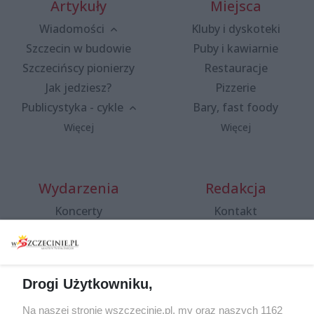
Artykuły
Miejsca
Wiadomości
Kluby i dyskoteki
Szczecin w budowie
Puby i kawiarnie
Szczecińscy pionierzy
Restauracje
Jak jedziesz?
Pizzerie
Publicystyka - cykle
Bary, fast foody
Więcej
Więcej
Wydarzenia
Redakcja
Koncerty
Kontakt
Warsztaty
Regulamin i polityka
prywatności
Spacery i oprowadzania
Reklama
Jarmarki, festyny, pchle
Drogi Użytkowniku,
targi
Redakcja
Wernisaże
Specjalny koncert z okazji
Na naszej stronie wszczecinie.pl, my oraz naszych 1162