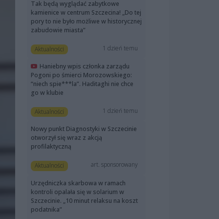
Tak będą wyglądać zabytkowe
kamienice w centrum Szczecina! „Do tej
pory to nie było możliwe w historycznej
zabudowie miasta”
1 dzień temu
Aktualności
Haniebny wpis członka zarządu
Pogoni po śmierci Morozowskiego:
“niech spie***la”. Haditaghi nie chce
go w klubie
1 dzień temu
Aktualności
Nowy punkt Diagnostyki w Szczecinie
otworzył się wraz z akcją
profilaktyczną
art. sponsorowany
Aktualności
Urzędniczka skarbowa w ramach
kontroli opalała się w solarium w
Szczecinie. „10 minut relaksu na koszt
podatnika”