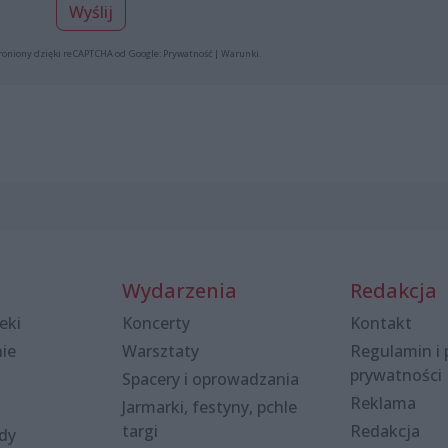
Wyślij
roniony dzięki reCAPTCHA od Google:
Prywatność
|
Warunki
.
Wydarzenia
Redakcja
eki
Koncerty
Kontakt
nie
Warsztaty
Regulamin i 
prywatności
Spacery i oprowadzania
Reklama
Jarmarki, festyny, pchle
targi
Redakcja
ody