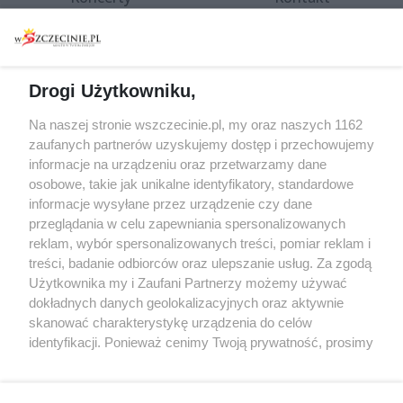
Warsztaty
Regulamin i polityka
prywatności
Spacery i oprowadzania
Reklama
Jarmarki, festyny, pchle
Drogi Użytkowniku,
targi
Redakcja
Wernisaże
Specjalny koncert z okazji
Na naszej stronie wszczecinie.pl, my oraz naszych 1162
20. urodzin portalu
zaufanych partnerów uzyskujemy dostęp i przechowujemy
Więcej
wSzczecinie.pl
informacje na urządzeniu oraz przetwarzamy dane
osobowe, takie jak unikalne identyfikatory, standardowe
Regulamin konkursów
informacje wysyłane przez urządzenie czy dane
śniadaniówka "Hej
przeglądania w celu zapewniania spersonalizowanych
Szczecin! Jest piątek!"
reklam, wybór spersonalizowanych treści, pomiar reklam i
treści, badanie odbiorców oraz ulepszanie usług. Za zgodą
Użytkownika my i Zaufani Partnerzy możemy używać
dokładnych danych geolokalizacyjnych oraz aktywnie
Partnerzy
skanować charakterystykę urządzenia do celów
Praca Szczecin
identyfikacji. Ponieważ cenimy Twoją prywatność, prosimy
o zgodę na korzystanie z tych technologii poprzez
the:protocol
kliknięcie „Akceptuję”. Zgoda jest dobrowolna i zawsze
POZASzczecin.pl
możesz ją zmienić/wycofać klikając przycisk ustawień