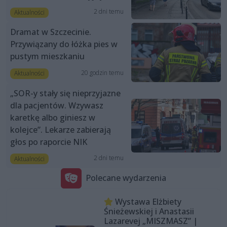
2 dni temu
Aktualności
Dramat w Szczecinie.
Przywiązany do łóżka pies w
pustym mieszkaniu
20 godzin temu
Aktualności
„SOR-y stały się nieprzyjazne
dla pacjentów. Wzywasz
karetkę albo giniesz w
kolejce”. Lekarze zabierają
głos po raporcie NIK
2 dni temu
Aktualności
Polecane wydarzenia
Wystawa Elżbiety
Śnieżewskiej i Anastasii
Lazarevej „MISZMASZ” |