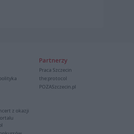
Partnerzy
Praca Szczecin
polityka
the:protocol
POZASzczecin.pl
cert z okazji
ortalu
pl
konkursów