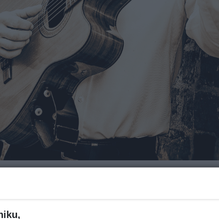
Za ile?
niku,