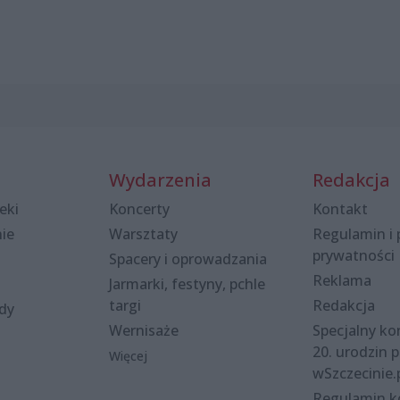
Wydarzenia
Redakcja
eki
Koncerty
Kontakt
nie
Warsztaty
Regulamin i 
prywatności
Spacery i oprowadzania
Reklama
Jarmarki, festyny, pchle
targi
Redakcja
ody
Wernisaże
Specjalny kon
20. urodzin p
Więcej
wSzczecinie.
Regulamin 