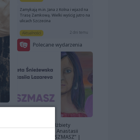
Zamykają m.in. Jana z Kolna i wjazd na
Trasę Zamkową. Wielki wyścig jutro na
ulicach Szczecina
2 dni temu
Aktualności
Polecane wydarzenia
Wystawa Elżbiety
Śnieżewskiej i Anastasii
Lazarevej „MISZMASZ” |