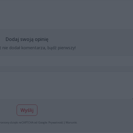
Dodaj swoją opinię
t nie dodał komentarza, bądź pierwszy!
Wyślij
roniony dzięki reCAPTCHA od Google:
Prywatność
|
Warunki
.