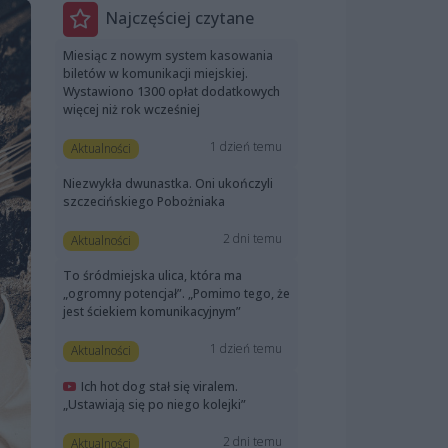
Najczęściej czytane
Miesiąc z nowym system kasowania
biletów w komunikacji miejskiej.
Wystawiono 1300 opłat dodatkowych
więcej niż rok wcześniej
1 dzień temu
Aktualności
Niezwykła dwunastka. Oni ukończyli
szczecińskiego Pobożniaka
2 dni temu
Aktualności
To śródmiejska ulica, która ma
„ogromny potencjał”. „Pomimo tego, że
jest ściekiem komunikacyjnym”
1 dzień temu
Aktualności
Ich hot dog stał się viralem.
„Ustawiają się po niego kolejki”
2 dni temu
Aktualności