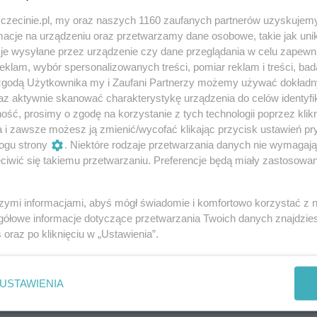
darmowe
zczecinie.pl, my oraz naszych 1160 zaufanych partnerów uzyskujemy
cje na urządzeniu oraz przetwarzamy dane osobowe, takie jak unika
je wysyłane przez urządzenie czy dane przeglądania w celu zapewn
klam, wybór spersonalizowanych treści, pomiar reklam i treści, bad
 zgodą Użytkownika my i Zaufani Partnerzy możemy używać dokład
certów na żywo, w ramach których można
az aktywnie skanować charakterystykę urządzenia do celów identyfi
konywanej przez szczecińskich artystów.
ść, prosimy o zgodę na korzystanie z tych technologii poprzez klikn
a i zawsze możesz ją zmienić/wycofać klikając przycisk ustawień pr
ogu strony
. Niektóre rodzaje przetwarzania danych nie wymagaj
iwić się takiemu przetwarzaniu. Preferencje będą miały zastosowania
elec oraz Marian Mazurek. W gitarowo-wokalnych aranżacj
a hiszpańska i meksykańska oraz przeboje takich
szymi informacjami, abyś mógł świadomie i komfortowo korzystać z
bos czy Gipsy Kings. Nie zabraknie muzycznych niespodzian
gółowe informacje dotyczące przetwarzania Twoich danych znajdzi
s
oraz po kliknięciu w „Ustawienia”.
Muzyka hiszpańska i pop w niecodziennym wydaniu.
USTAWIENIA