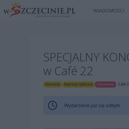
WIADOMOŚCI
SPECJALNY KONC
w Café 22
Koncerty
Imprezy cykliczne
Darmowe
Café 2
Wydarzenie już się odbyło