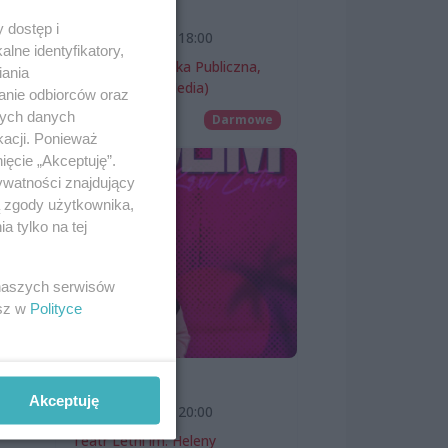
wernisaż
 dostęp i
7 sierpnia 2026, 18:00
lne identyfikatory,
Miejska Biblioteka Publiczna,
iania
filia nr 54 (ProMedia)
anie odbiorców oraz
nych danych
Wernisaże
Darmowe
kacji. Ponieważ
ięcie „Akceptuję”.
ywatności znajdujący
ą zgody użytkownika,
 tylko na tej
ach
 naszych serwisów
ek.
esz w
Polityce
SKOLIM
Akceptuję
7 sierpnia 2026, 20:00
Teatr Letni im. Heleny