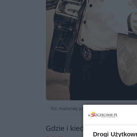
fot. materiały prasowe
Gdzie i kiedy?
Drogi Użytkow