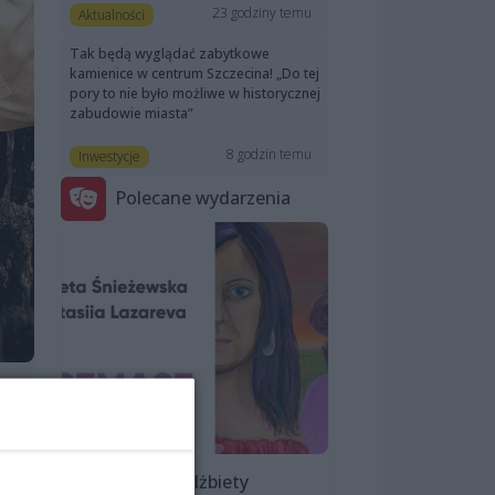
23 godziny temu
Aktualności
Tak będą wyglądać zabytkowe
kamienice w centrum Szczecina! „Do tej
pory to nie było możliwe w historycznej
zabudowie miasta”
8 godzin temu
Inwestycje
Polecane wydarzenia
Wystawa Elżbiety