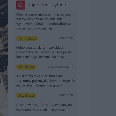
Najczęściej czytane
Miesiąc z nowym system kasowania
biletów w komunikacji miejskiej.
Wystawiono 1300 opłat dodatkowych
więcej niż rok wcześniej
2 dni temu
Komunikacja
Jedno z najbardziej niezwykłych
przedszkoli w Szczecinie. Dwa języki,
kort tenisowy i drzemki na mrozie
art. sponsorowany
Aktualności
To śródmiejska ulica, która ma
„ogromny potencjał”. „Pomimo tego, że
jest ściekiem komunikacyjnym”
2 dni temu
Aktualności
Dramat w Szczecinie. Przywiązany do
łóżka pies w pustym mieszkaniu