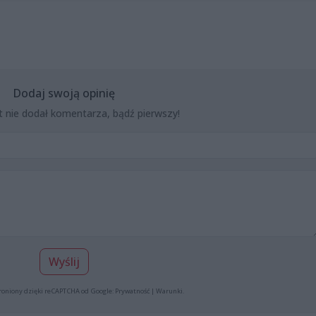
Dodaj swoją opinię
t nie dodał komentarza, bądź pierwszy!
Wyślij
roniony dzięki reCAPTCHA od Google:
Prywatność
|
Warunki
.