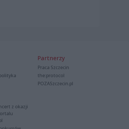
Partnerzy
Praca Szczecin
polityka
the:protocol
POZASzczecin.pl
cert z okazji
ortalu
pl
konkursów