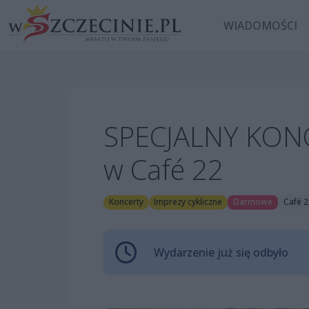
WIADOMOŚCI
SPECJALNY KONC
w Café 22
Koncerty
Imprezy cykliczne
Darmowe
Café 2
Wydarzenie już się odbyło