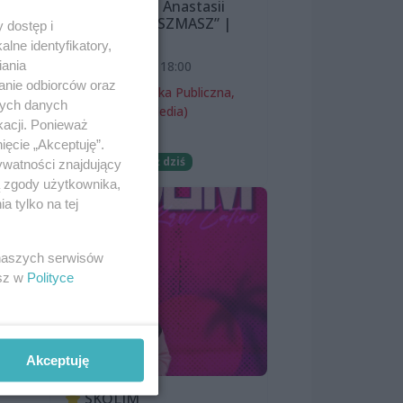
Śnieżewskiej i Anastasii
Lazarevej „MISZMASZ” |
 dostęp i
wernisaż
lne identyfikatory,
iania
7 sierpnia 2026, 18:00
anie odbiorców oraz
Miejska Biblioteka Publiczna,
nych danych
filia nr 54 (ProMedia)
kacji. Ponieważ
Wernisaże
ięcie „Akceptuję”.
Darmowe
Już dziś
ywatności znajdujący
ą zgody użytkownika,
 tylko na tej
ach
 naszych serwisów
ek.
esz w
Polityce
Akceptuję
SKOLIM