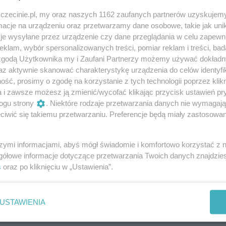
darmowe
zczecinie.pl, my oraz naszych 1162 zaufanych partnerów uzyskujemy
cje na urządzeniu oraz przetwarzamy dane osobowe, takie jak unika
je wysyłane przez urządzenie czy dane przeglądania w celu zapewn
klam, wybór spersonalizowanych treści, pomiar reklam i treści, bad
 zgodą Użytkownika my i Zaufani Partnerzy możemy używać dokład
certów na żywo, w ramach których można
az aktywnie skanować charakterystykę urządzenia do celów identyfi
konywanej przez szczecińskich artystów.
ść, prosimy o zgodę na korzystanie z tych technologii poprzez klikn
a i zawsze możesz ją zmienić/wycofać klikając przycisk ustawień pr
ogu strony
. Niektóre rodzaje przetwarzania danych nie wymagaj
iwić się takiemu przetwarzaniu. Preferencje będą miały zastosowania
elec oraz Marian Mazurek. W gitarowo-wokalnych aranżacj
a hiszpańska i meksykańska oraz przeboje takich
szymi informacjami, abyś mógł świadomie i komfortowo korzystać z
bos czy Gipsy Kings. Nie zabraknie muzycznych niespodzian
gółowe informacje dotyczące przetwarzania Twoich danych znajdzi
s
oraz po kliknięciu w „Ustawienia”.
Muzyka hiszpańska i pop w niecodziennym wydaniu.
USTAWIENIA