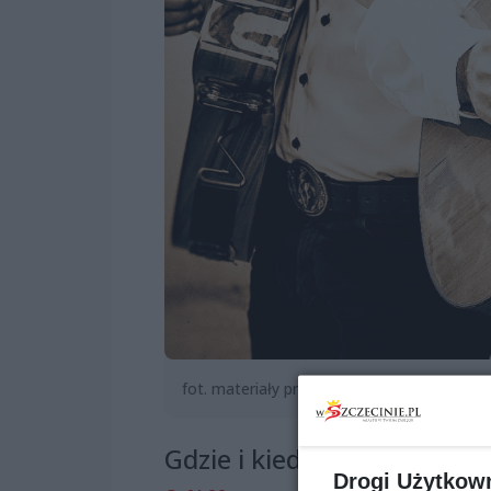
fot. materiały prasowe
Gdzie i kiedy?
Drogi Użytkow