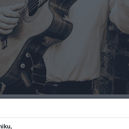
Za ile?
niku,