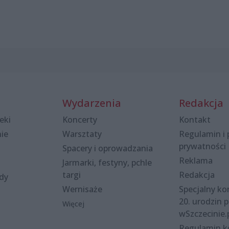
Wydarzenia
Redakcja
eki
Koncerty
Kontakt
nie
Warsztaty
Regulamin i 
prywatności
Spacery i oprowadzania
Reklama
Jarmarki, festyny, pchle
targi
Redakcja
ody
Wernisaże
Specjalny kon
20. urodzin p
Więcej
wSzczecinie.
Regulamin 