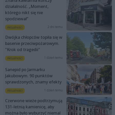
Znana kawiarnia kończy
działalność. „Moment,
którego nikt się nie
spodziewał”
2 dni temu
Aktualności
Dwójka chłopców topiła się w
basenie przeciwpożarowym.
"Krok od tragedii"
1 dzień temu
Aktualności
Sanepid po Jarmarku
Jakubowym. 90 punktów
sprawdzonych, znamy efekty
1 dzień temu
Aktualności
Czerwone wieże podtrzymują
131-letnią kamienicę, aby
można było wyburzyć niemal