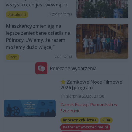
wszystko, co jest wewnątrz
8 godzin temu
Aktualności
Mieszkańcy zmieniają na
lepsze zaniedbane osiedla na
Północy. „Wiemy, że razem
możemy dużo więcej”
2 dni temu
Sport
Polecane wydarzenia
Zamkowe Noce Filmowe
2026 [program]
11 sierpnia 2026, 21:30
Zamek Książąt Pomorskich w
Szczecinie
Imprezy cykliczne
Film
Patronat wSzczecinie.pl