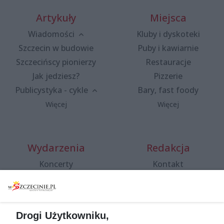
Artykuły
Miejsca
Wiadomości
Kluby i dyskoteki
Szczecin w budowie
Puby i kawiarnie
Szczecińscy pionierzy
Restauracje
Jak jedziesz?
Pizzerie
Publicystyka - cykle
Bary, fast foody
Więcej
Więcej
Wydarzenia
Redakcja
Koncerty
Kontakt
Warsztaty
Regulamin i polityka
prywatności
Spacery i oprowadzania
Reklama
Jarmarki, festyny, pchle
Drogi Użytkowniku,
targi
Redakcja