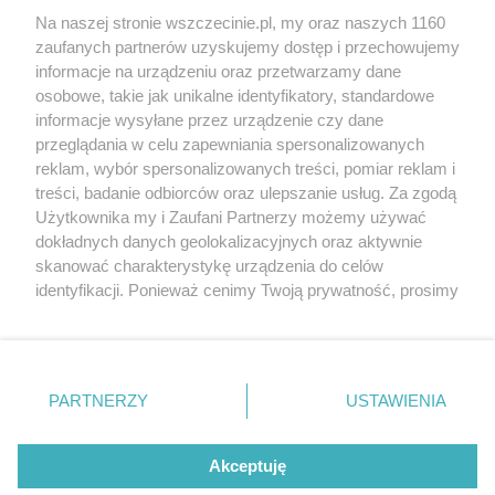
Wernisaże
Specjalny koncert z okazji
Na naszej stronie wszczecinie.pl, my oraz naszych 1160
20. urodzin portalu
zaufanych partnerów uzyskujemy dostęp i przechowujemy
Więcej
wSzczecinie.pl
informacje na urządzeniu oraz przetwarzamy dane
osobowe, takie jak unikalne identyfikatory, standardowe
Regulamin konkursów
informacje wysyłane przez urządzenie czy dane
śniadaniówka "Hej
przeglądania w celu zapewniania spersonalizowanych
Szczecin! Jest piątek!"
reklam, wybór spersonalizowanych treści, pomiar reklam i
treści, badanie odbiorców oraz ulepszanie usług. Za zgodą
Użytkownika my i Zaufani Partnerzy możemy używać
dokładnych danych geolokalizacyjnych oraz aktywnie
Partnerzy
skanować charakterystykę urządzenia do celów
Praca Szczecin
identyfikacji. Ponieważ cenimy Twoją prywatność, prosimy
o zgodę na korzystanie z tych technologii poprzez
the:protocol
kliknięcie „Akceptuję”. Zgoda jest dobrowolna i zawsze
POZASzczecin.pl
możesz ją zmienić/wycofać klikając przycisk ustawień
prywatności znajdujący się w lewym dolnym rogu strony
PARTNERZY
USTAWIENIA
. Niektóre rodzaje przetwarzania danych nie wymagają
zgody użytkownika, ale masz prawo sprzeciwić się
© 2026 wSzczecinie.pl
takiemu przetwarzaniu. Preferencje będą miały
Akceptuję
Created by GOD
zastosowania tylko na tej witrynie.