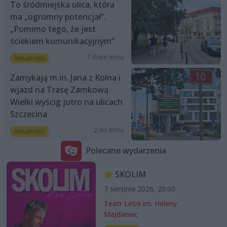
To śródmiejska ulica, która
ma „ogromny potencjał”.
„Pomimo tego, że jest
ściekiem komunikacyjnym”
1 dzień temu
Aktualności
Zamykają m.in. Jana z Kolna i
wjazd na Trasę Zamkową.
Wielki wyścig jutro na ulicach
Szczecina
2 dni temu
Aktualności
Polecane wydarzenia
SKOLIM
7 sierpnia 2026, 20:00
Teatr Letni im. Heleny
Majdaniec