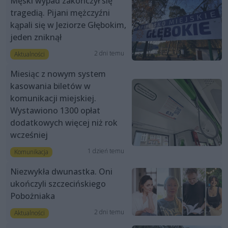
Męski wypad zakończył się
tragedią. Pijani mężczyźni
kąpali się w Jeziorze Głębokim,
jeden zniknął
2 dni temu
Aktualności
Miesiąc z nowym system
kasowania biletów w
komunikacji miejskiej.
Wystawiono 1300 opłat
dodatkowych więcej niż rok
wcześniej
1 dzień temu
Komunikacja
Niezwykła dwunastka. Oni
ukończyli szczecińskiego
Pobożniaka
2 dni temu
Aktualności