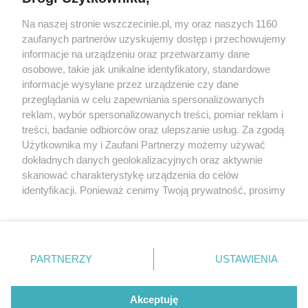
targi
Redakcja
Wernisaże
Specjalny koncert z okazji
Na naszej stronie wszczecinie.pl, my oraz naszych 1160
20. urodzin portalu
zaufanych partnerów uzyskujemy dostęp i przechowujemy
Więcej
wSzczecinie.pl
informacje na urządzeniu oraz przetwarzamy dane
osobowe, takie jak unikalne identyfikatory, standardowe
Regulamin konkursów
informacje wysyłane przez urządzenie czy dane
śniadaniówka "Hej
przeglądania w celu zapewniania spersonalizowanych
Szczecin! Jest piątek!"
reklam, wybór spersonalizowanych treści, pomiar reklam i
treści, badanie odbiorców oraz ulepszanie usług. Za zgodą
Użytkownika my i Zaufani Partnerzy możemy używać
dokładnych danych geolokalizacyjnych oraz aktywnie
Partnerzy
skanować charakterystykę urządzenia do celów
Praca Szczecin
identyfikacji. Ponieważ cenimy Twoją prywatność, prosimy
o zgodę na korzystanie z tych technologii poprzez
the:protocol
kliknięcie „Akceptuję”. Zgoda jest dobrowolna i zawsze
POZASzczecin.pl
możesz ją zmienić/wycofać klikając przycisk ustawień
prywatności znajdujący się w lewym dolnym rogu strony
PARTNERZY
USTAWIENIA
. Niektóre rodzaje przetwarzania danych nie wymagają
zgody użytkownika, ale masz prawo sprzeciwić się
© 2026 wSzczecinie.pl
takiemu przetwarzaniu. Preferencje będą miały
Akceptuję
Created by GOD