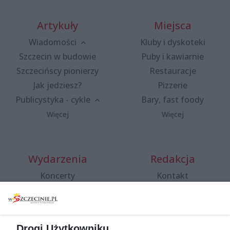
Artykuły
Miejsca
Wiadomości
Kluby i dyskoteki
Szczecin w budowie
Puby i kawiarnie
Szczecińscy pionierzy
Restauracje
Jak jedziesz?
Pizzerie
Publicystyka - cykle
Bary, fast foody
Więcej
Więcej
Wydarzenia
Redakcja
Koncerty
Kontakt
Warsztaty
Regulamin i polityka
prywatności
Spacery i oprowadzania
Reklama
Jarmarki, festyny, pchle
Drogi Użytkowniku,