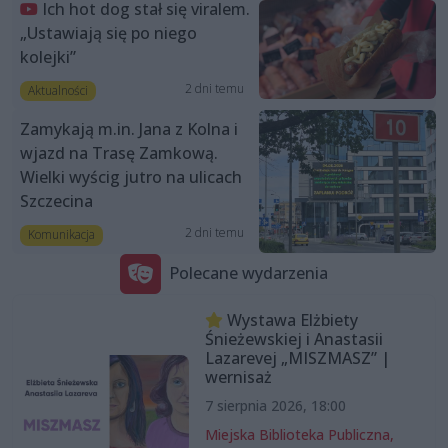
Ich hot dog stał się viralem.
„Ustawiają się po niego
kolejki”
2 dni temu
Aktualności
Zamykają m.in. Jana z Kolna i
wjazd na Trasę Zamkową.
Wielki wyścig jutro na ulicach
Szczecina
2 dni temu
Komunikacja
Polecane wydarzenia
Wystawa Elżbiety
Śnieżewskiej i Anastasii
Lazarevej „MISZMASZ” |
wernisaż
7 sierpnia 2026, 18:00
Miejska Biblioteka Publiczna,