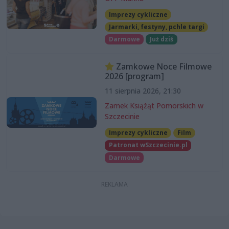
Imprezy cykliczne
Jarmarki, festyny, pchle targi
Darmowe
Już dziś
Zamkowe Noce Filmowe
2026 [program]
11 sierpnia 2026, 21:30
Zamek Książąt Pomorskich w
Szczecinie
Imprezy cykliczne
Film
Patronat wSzczecinie.pl
Darmowe