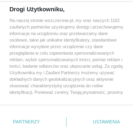
Reklama
Jarmarki, festyny, pchle
Drogi Użytkowniku,
targi
Redakcja
Wernisaże
Specjalny koncert z okazji
Na naszej stronie wszczecinie.pl, my oraz naszych 1162
20. urodzin portalu
zaufanych partnerów uzyskujemy dostęp i przechowujemy
Więcej
wSzczecinie.pl
informacje na urządzeniu oraz przetwarzamy dane
osobowe, takie jak unikalne identyfikatory, standardowe
Regulamin konkursów
informacje wysyłane przez urządzenie czy dane
śniadaniówka "Hej
przeglądania w celu zapewniania spersonalizowanych
Szczecin! Jest piątek!"
reklam, wybór spersonalizowanych treści, pomiar reklam i
treści, badanie odbiorców oraz ulepszanie usług. Za zgodą
Użytkownika my i Zaufani Partnerzy możemy używać
dokładnych danych geolokalizacyjnych oraz aktywnie
Partnerzy
skanować charakterystykę urządzenia do celów
Praca Szczecin
identyfikacji. Ponieważ cenimy Twoją prywatność, prosimy
o zgodę na korzystanie z tych technologii poprzez
the:protocol
kliknięcie „Akceptuję”. Zgoda jest dobrowolna i zawsze
POZASzczecin.pl
możesz ją zmienić/wycofać klikając przycisk ustawień
prywatności znajdujący się w lewym dolnym rogu strony
PARTNERZY
USTAWIENIA
. Niektóre rodzaje przetwarzania danych nie wymagają
zgody użytkownika, ale masz prawo sprzeciwić się