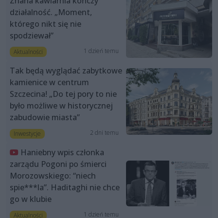
Znana kawiarnia kończy
działalność. „Moment,
którego nikt się nie
spodziewał”
1 dzień temu
Aktualności
Tak będą wyglądać zabytkowe
kamienice w centrum
Szczecina! „Do tej pory to nie
było możliwe w historycznej
zabudowie miasta”
2 dni temu
Inwestycje
Haniebny wpis członka
zarządu Pogoni po śmierci
Morozowskiego: “niech
spie***la”. Haditaghi nie chce
go w klubie
1 dzień temu
Aktualności