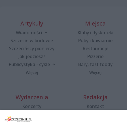
Artykuły
Miejsca
Wiadomości
Kluby i dyskoteki
Szczecin w budowie
Puby i kawiarnie
Szczecińscy pionierzy
Restauracje
Jak jedziesz?
Pizzerie
Publicystyka - cykle
Bary, fast foody
Więcej
Więcej
Wydarzenia
Redakcja
Koncerty
Kontakt
Warsztaty
Regulamin i polityka
prywatności
Spacery i oprowadzania