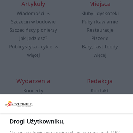
Artykuły
Miejsca
Wiadomości
Kluby i dyskoteki
Szczecin w budowie
Puby i kawiarnie
Szczecińscy pionierzy
Restauracje
Jak jedziesz?
Pizzerie
Publicystyka - cykle
Bary, fast foody
Więcej
Więcej
Wydarzenia
Redakcja
Koncerty
Kontakt
Warsztaty
Regulamin i polityka
prywatności
Spacery i oprowadzania
Reklama
Jarmarki, festyny, pchle
Drogi Użytkowniku,
targi
Redakcja
Wernisaże
Specjalny koncert z okazji
Na naszej stronie wszczecinie.pl, my oraz naszych 1162