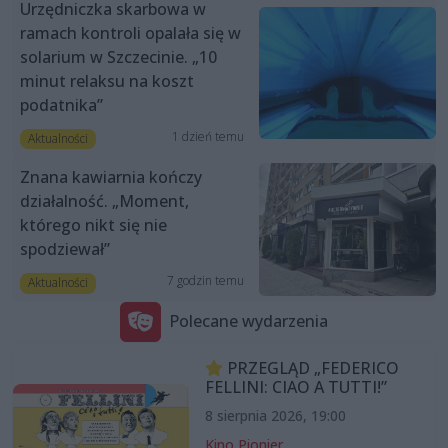
Urzędniczka skarbowa w
ramach kontroli opalała się w
solarium w Szczecinie. „10
minut relaksu na koszt
podatnika”
1 dzień temu
Aktualności
Znana kawiarnia kończy
działalność. „Moment,
którego nikt się nie
spodziewał”
7 godzin temu
Aktualności
Polecane wydarzenia
PRZEGLĄD „FEDERICO
FELLINI: CIAO A TUTTI!”
8 sierpnia 2026, 19:00
Kino Pionier