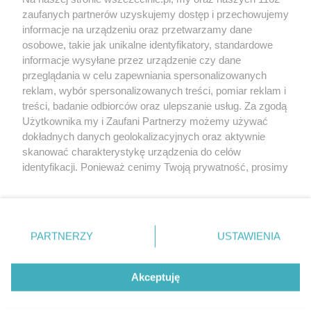
20. urodzin portalu
zaufanych partnerów uzyskujemy dostęp i przechowujemy
Więcej
wSzczecinie.pl
informacje na urządzeniu oraz przetwarzamy dane
osobowe, takie jak unikalne identyfikatory, standardowe
Regulamin konkursów
informacje wysyłane przez urządzenie czy dane
śniadaniówka "Hej
przeglądania w celu zapewniania spersonalizowanych
Szczecin! Jest piątek!"
reklam, wybór spersonalizowanych treści, pomiar reklam i
treści, badanie odbiorców oraz ulepszanie usług. Za zgodą
Użytkownika my i Zaufani Partnerzy możemy używać
dokładnych danych geolokalizacyjnych oraz aktywnie
Partnerzy
skanować charakterystykę urządzenia do celów
Praca Szczecin
identyfikacji. Ponieważ cenimy Twoją prywatność, prosimy
o zgodę na korzystanie z tych technologii poprzez
the:protocol
kliknięcie „Akceptuję”. Zgoda jest dobrowolna i zawsze
POZASzczecin.pl
możesz ją zmienić/wycofać klikając przycisk ustawień
prywatności znajdujący się w lewym dolnym rogu strony
PARTNERZY
USTAWIENIA
. Niektóre rodzaje przetwarzania danych nie wymagają
zgody użytkownika, ale masz prawo sprzeciwić się
© 2026 wSzczecinie.pl
takiemu przetwarzaniu. Preferencje będą miały
Akceptuję
Created by GOD
zastosowania tylko na tej witrynie.