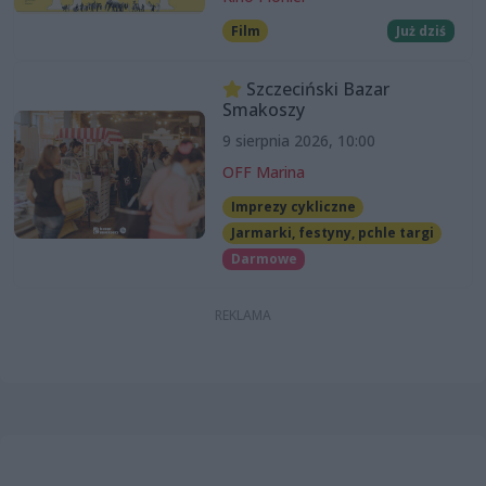
Film
Już dziś
Szczeciński Bazar
Smakoszy
9 sierpnia 2026, 10:00
OFF Marina
Imprezy cykliczne
Jarmarki, festyny, pchle targi
Darmowe