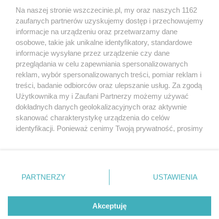
Wernisaże
Specjalny koncert z okazji
Na naszej stronie wszczecinie.pl, my oraz naszych 1162
20. urodzin portalu
zaufanych partnerów uzyskujemy dostęp i przechowujemy
Więcej
wSzczecinie.pl
informacje na urządzeniu oraz przetwarzamy dane
osobowe, takie jak unikalne identyfikatory, standardowe
Regulamin konkursów
informacje wysyłane przez urządzenie czy dane
śniadaniówka "Hej
przeglądania w celu zapewniania spersonalizowanych
Szczecin! Jest piątek!"
reklam, wybór spersonalizowanych treści, pomiar reklam i
treści, badanie odbiorców oraz ulepszanie usług. Za zgodą
Użytkownika my i Zaufani Partnerzy możemy używać
dokładnych danych geolokalizacyjnych oraz aktywnie
Partnerzy
skanować charakterystykę urządzenia do celów
Praca Szczecin
identyfikacji. Ponieważ cenimy Twoją prywatność, prosimy
o zgodę na korzystanie z tych technologii poprzez
the:protocol
kliknięcie „Akceptuję”. Zgoda jest dobrowolna i zawsze
POZASzczecin.pl
możesz ją zmienić/wycofać klikając przycisk ustawień
prywatności znajdujący się w lewym dolnym rogu strony
PARTNERZY
USTAWIENIA
. Niektóre rodzaje przetwarzania danych nie wymagają
zgody użytkownika, ale masz prawo sprzeciwić się
© 2026 wSzczecinie.pl
takiemu przetwarzaniu. Preferencje będą miały
Akceptuję
Created by GOD
zastosowania tylko na tej witrynie.