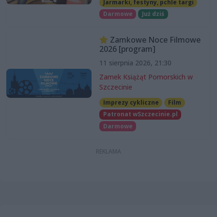
Jarmarki, festyny, pchle targi
Darmowe
Już dziś
Zamkowe Noce Filmowe
2026 [program]
11 sierpnia 2026, 21:30
Zamek Książąt Pomorskich w
Szczecinie
Imprezy cykliczne
Film
Patronat wSzczecinie.pl
Darmowe