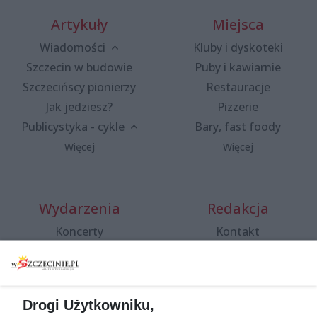
Artykuły
Miejsca
Wiadomości
Kluby i dyskoteki
Szczecin w budowie
Puby i kawiarnie
Szczecińscy pionierzy
Restauracje
Jak jedziesz?
Pizzerie
Publicystyka - cykle
Bary, fast foody
Więcej
Więcej
Wydarzenia
Redakcja
Koncerty
Kontakt
Warsztaty
Regulamin i polityka
prywatności
Spacery i oprowadzania
Reklama
Jarmarki, festyny, pchle
Drogi Użytkowniku,
targi
Redakcja