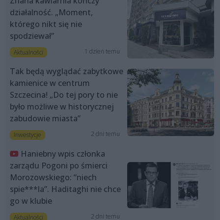
Znana kawiarnia kończy
działalność. „Moment,
którego nikt się nie
spodziewał”
1 dzień temu
Aktualności
Tak będą wyglądać zabytkowe
kamienice w centrum
Szczecina! „Do tej pory to nie
było możliwe w historycznej
zabudowie miasta”
2 dni temu
Inwestycje
Haniebny wpis członka
zarządu Pogoni po śmierci
Morozowskiego: “niech
spie***la”. Haditaghi nie chce
go w klubie
2 dni temu
Aktualności