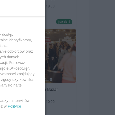
8 sierpnia 2026, 19:00
ko
Kino Pionier
ią,
Film
Już dziś
tku
 dostęp i
lne identyfikatory,
iania
anie odbiorców oraz
nych danych
kacji. Ponieważ
ięcie „Akceptuję”.
ywatności znajdujący
ą zgody użytkownika,
 tylko na tej
Szczeciński Bazar
Smakoszy
 naszych serwisów
9 sierpnia 2026, 10:00
esz w
Polityce
OFF Marina