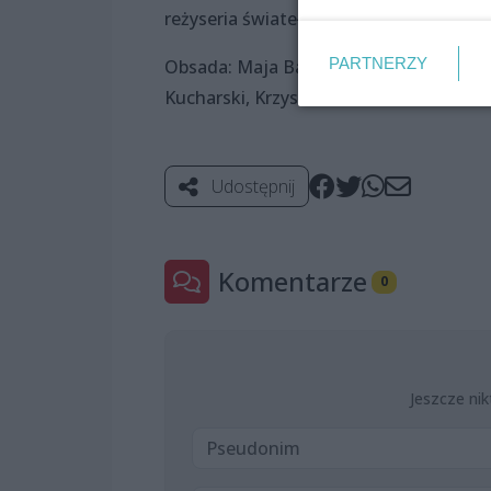
reżyseria świateł: Maciej Iwańczyk
PARTNERZY
Obsada: Maja Bartlewska, Danuta Kami
Kucharski, Krzysztof Tarasiuk
Udostępnij
Komentarze
0
Jeszcze nik