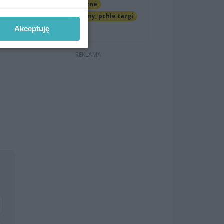
Imprezy cykliczne
Jarmarki, festyny, pchle targi
Darmowe
Akceptuję