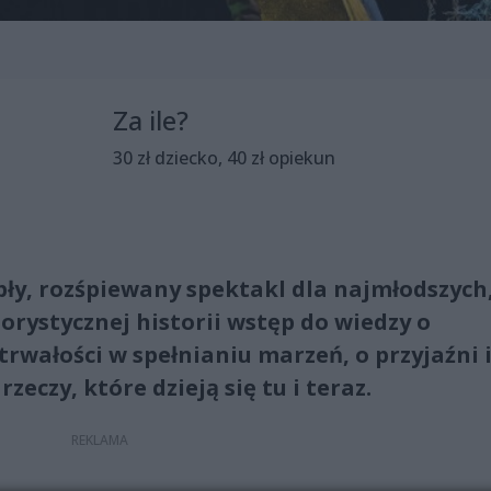
Za ile?
30 zł dziecko, 40 zł opiekun
pły, rozśpiewany spektakl dla najmłodszych
rystycznej historii wstęp do wiedzy o
trwałości w spełnianiu marzeń, o przyjaźni i
zeczy, które dzieją się tu i teraz.