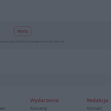
Wyślij
roniony dzięki reCAPTCHA od Google:
Prywatność
|
Warunki
.
Wydarzenia
Redakcja
eki
Koncerty
Kontakt