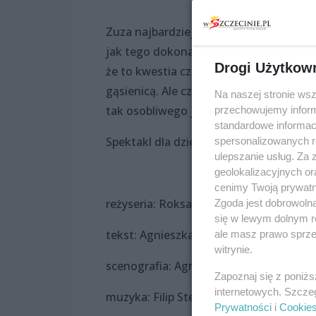
Zuza najbardziej na świecie pragnie dor
jak tego dokonać, skoro wszystkie des
Drogi Użytkow
że to kwestia czasu, ale czekanie wcale 
gąsienicą. Ale czy przypadkiem czas nie
Na naszej stronie ws
tak osobliwego jak Ziuta, żuk gnojowy, 
przechowujemy informa
standardowe informac
Spektakl dla dzieci od 4 lat.
spersonalizowanych re
ulepszanie usług. Za
geolokalizacyjnych or
cenimy Twoją prywatno
reżyseria: Roksana Miner
Zgoda jest dobrowoln
się w lewym dolnym r
tekst: Agnieszka Kochanowska
ale masz prawo sprzec
witrynie.
scenografia: Agnieszka Aleksiejczuk
Zapoznaj się z poniż
internetowych. Szcze
muzyka: Filip Sternal
Prywatności
i
Cookie