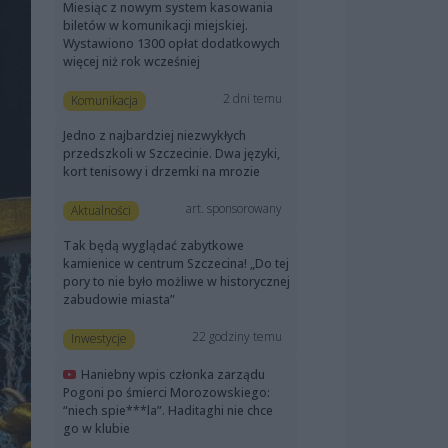
Miesiąc z nowym system kasowania
biletów w komunikacji miejskiej.
Wystawiono 1300 opłat dodatkowych
więcej niż rok wcześniej
2 dni temu
Komunikacja
Jedno z najbardziej niezwykłych
przedszkoli w Szczecinie. Dwa języki,
kort tenisowy i drzemki na mrozie
art. sponsorowany
Aktualności
Tak będą wyglądać zabytkowe
kamienice w centrum Szczecina! „Do tej
pory to nie było możliwe w historycznej
zabudowie miasta”
22 godziny temu
Inwestycje
Haniebny wpis członka zarządu
Pogoni po śmierci Morozowskiego:
“niech spie***la”. Haditaghi nie chce
go w klubie