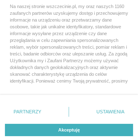
Wernisaże
Specjalny koncert z okazji
Na naszej stronie wszczecinie.pl, my oraz naszych 1160
20. urodzin portalu
zaufanych partnerów uzyskujemy dostęp i przechowujemy
Więcej
wSzczecinie.pl
informacje na urządzeniu oraz przetwarzamy dane
osobowe, takie jak unikalne identyfikatory, standardowe
Regulamin konkursów
informacje wysyłane przez urządzenie czy dane
śniadaniówka "Hej
przeglądania w celu zapewniania spersonalizowanych
Szczecin! Jest piątek!"
reklam, wybór spersonalizowanych treści, pomiar reklam i
treści, badanie odbiorców oraz ulepszanie usług. Za zgodą
Użytkownika my i Zaufani Partnerzy możemy używać
dokładnych danych geolokalizacyjnych oraz aktywnie
Partnerzy
skanować charakterystykę urządzenia do celów
Praca Szczecin
identyfikacji. Ponieważ cenimy Twoją prywatność, prosimy
o zgodę na korzystanie z tych technologii poprzez
the:protocol
kliknięcie „Akceptuję”. Zgoda jest dobrowolna i zawsze
POZASzczecin.pl
możesz ją zmienić/wycofać klikając przycisk ustawień
prywatności znajdujący się w lewym dolnym rogu strony
PARTNERZY
USTAWIENIA
. Niektóre rodzaje przetwarzania danych nie wymagają
zgody użytkownika, ale masz prawo sprzeciwić się
© 2026 wSzczecinie.pl
takiemu przetwarzaniu. Preferencje będą miały
Akceptuję
Created by GOD
zastosowania tylko na tej witrynie.