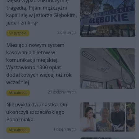
Męski wypad zakończył się
tragedią. Pijani mężczyźni
kąpali się w Jeziorze Głębokim,
jeden zniknął
2 dni temu
Na sygnale
Miesiąc z nowym system
kasowania biletów w
komunikacji miejskiej.
Wystawiono 1300 opłat
dodatkowych więcej niż rok
wcześniej
23 godziny temu
Aktualności
Niezwykła dwunastka. Oni
ukończyli szczecińskiego
Pobożniaka
1 dzień temu
Aktualności