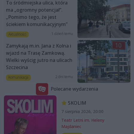
To śródmiejska ulica, która
ma „ogromny potencjał”.
„Pomimo tego, że jest
ściekiem komunikacyjnym”
1 dzień temu
Aktualności
Zamykają m.in. Jana z Kolna i
wjazd na Trasę Zamkową.
Wielki wyścig jutro na ulicach
Szczecina
2 dni temu
Komunikacja
Polecane wydarzenia
SKOLIM
7 sierpnia 2026, 20:00
Teatr Letni im. Heleny
Majdaniec