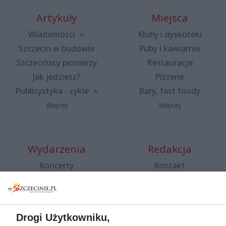
Artykuły
Miejsca
Wiadomości
Kluby i dyskoteki
Szczecin w budowie
Puby i kawiarnie
Szczecińscy pionierzy
Restauracje
Jak jedziesz?
Pizzerie
Publicystyka - cykle
Bary, fast foody
Więcej
Więcej
Wydarzenia
Redakcja
Koncerty
Kontakt
Warsztaty
Regulamin i polityka
prywatności
Spacery i oprowadzania
Reklama
Jarmarki, festyny, pchle
Drogi Użytkowniku,
targi
Redakcja