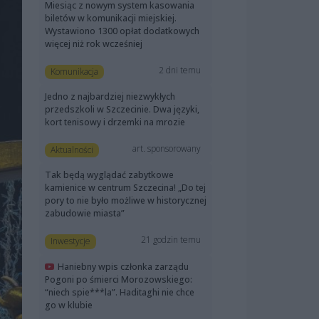
Miesiąc z nowym system kasowania
biletów w komunikacji miejskiej.
Wystawiono 1300 opłat dodatkowych
więcej niż rok wcześniej
2 dni temu
Komunikacja
Jedno z najbardziej niezwykłych
przedszkoli w Szczecinie. Dwa języki,
kort tenisowy i drzemki na mrozie
art. sponsorowany
Aktualności
Tak będą wyglądać zabytkowe
kamienice w centrum Szczecina! „Do tej
pory to nie było możliwe w historycznej
zabudowie miasta”
21 godzin temu
Inwestycje
Haniebny wpis członka zarządu
Pogoni po śmierci Morozowskiego:
“niech spie***la”. Haditaghi nie chce
go w klubie