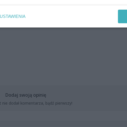
USTAWIENIA
ńska, Kasia Majewska, Grażyna Nieciecka-Puchalik, Mirek
Dodaj swoją opinię
t nie dodał komentarza, bądź pierwszy!