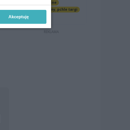
Imprezy cykliczne
Jarmarki, festyny, pchle targi
Darmowe
Akceptuję