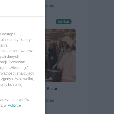
8 sierpnia 2026, 19:00
ko
Kino Pionier
ią,
Film
Już dziś
tku
 dostęp i
lne identyfikatory,
iania
anie odbiorców oraz
nych danych
kacji. Ponieważ
ięcie „Akceptuję”.
ywatności znajdujący
ą zgody użytkownika,
 tylko na tej
Szczeciński Bazar
Smakoszy
 naszych serwisów
9 sierpnia 2026, 10:00
esz w
Polityce
OFF Marina