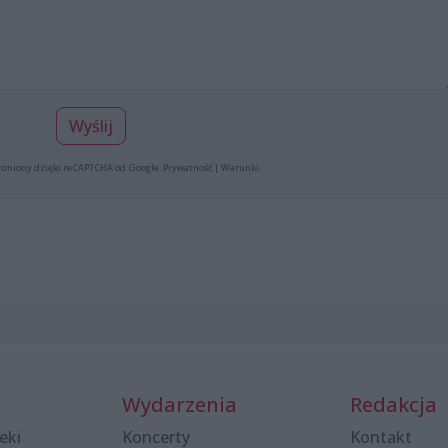
Wyślij
roniony dzięki reCAPTCHA od Google:
Prywatność
|
Warunki
.
Wydarzenia
Redakcja
eki
Koncerty
Kontakt