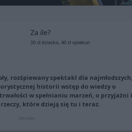
Za ile?
30 zł dziecko, 40 zł opiekun
pły, rozśpiewany spektakl dla najmłodszych
rystycznej historii wstęp do wiedzy o
trwałości w spełnianiu marzeń, o przyjaźni i
zeczy, które dzieją się tu i teraz.