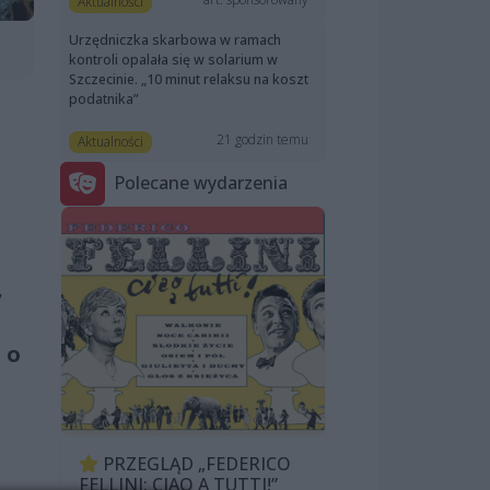
Aktualności
Urzędniczka skarbowa w ramach
kontroli opalała się w solarium w
Szczecinie. „10 minut relaksu na koszt
podatnika”
21 godzin temu
Aktualności
Polecane wydarzenia
,
 o
PRZEGLĄD „FEDERICO
FELLINI: CIAO A TUTTI!”