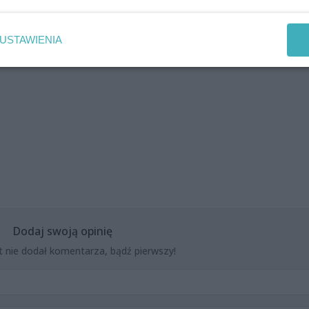
USTAWIENIA
ńska, Kasia Majewska, Grażyna Nieciecka-Puchalik, Mirek
Dodaj swoją opinię
t nie dodał komentarza, bądź pierwszy!