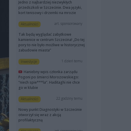
Jedno z najbardziej niezwykłych
przedszkoli w Szczecinie. Dwa języki,
kort tenisowy i drzemki na mrozie
art. sponsorowany
Aktualności
Tak będą wyglądać zabytkowe
kamienice w centrum Szczecina! „Do tej
pory to nie było możliwe w historycznej
zabudowie miasta”
1 dzień temu
Inwestycje
Haniebny wpis członka zarządu
Pogoni po śmierci Morozowskiego:
“niech spie***la”. Haditaghi nie chce
go w klubie
22 godziny temu
Aktualności
Nowy punkt Diagnostyki w Szczecinie
otworzył się wraz z akcją
profilaktyczną
art. sponsorowany