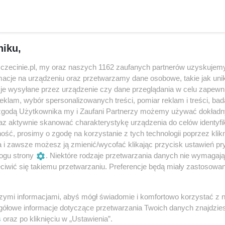
osnąć. Stać się piękna, kolorowa i oglądać świat z góry. Tyl
perackie próby przemiany w motyla spaliły na panewce? Mów
niku,
nie jest łatwe, szczególnie jeśli jest się małą, pokraczną
 płynie szybciej, kiedy ma się przy boku przyjaciela? W doda
zczecinie.pl, my oraz naszych 1162 zaufanych partnerów uzyskujemy
który nie rozstaje się ze swoją kulką kupy?
cje na urządzeniu oraz przetwarzamy dane osobowe, takie jak unika
je wysyłane przez urządzenie czy dane przeglądania w celu zapewn
klam, wybór spersonalizowanych treści, pomiar reklam i treści, bad
 zgodą Użytkownika my i Zaufani Partnerzy możemy używać dokład
az aktywnie skanować charakterystykę urządzenia do celów identyfi
ść, prosimy o zgodę na korzystanie z tych technologii poprzez klikn
a i zawsze możesz ją zmienić/wycofać klikając przycisk ustawień pr
ogu strony
. Niektóre rodzaje przetwarzania danych nie wymagaj
iwić się takiemu przetwarzaniu. Preferencje będą miały zastosowania
szymi informacjami, abyś mógł świadomie i komfortowo korzystać z
gółowe informacje dotyczące przetwarzania Twoich danych znajdzi
s
oraz po kliknięciu w „Ustawienia”.