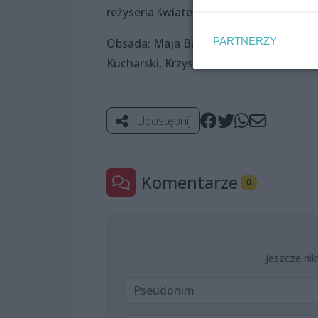
reżyseria świateł: Maciej Iwańczyk
PARTNERZY
Obsada: Maja Bartlewska, Danuta Kami
Kucharski, Krzysztof Tarasiuk
Udostępnij
Komentarze
0
Jeszcze nik