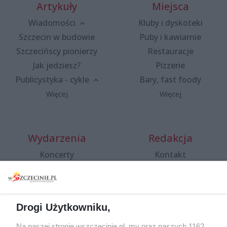
Artykuły
Miejsca
Wiadomości
Kluby i dyskoteki
Szczecin w budowie
Puby i kawiarnie
Szczecińscy pionierzy
Restauracje
Jak jedziesz?
Pizzerie
Publicystyka - cykle
Bary, fast foody
Więcej
Więcej
Wydarzenia
Redakcja
Koncerty
Kontakt
Warsztaty
Regulamin i polityka
prywatności
Spacery i oprowadzania
Reklama
Jarmarki, festyny, pchle
Drogi Użytkowniku,
targi
Redakcja
Wernisaże
Specjalny koncert z okazji
Na naszej stronie wszczecinie.pl, my oraz naszych 1162