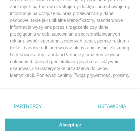
20. urodzin portalu
zaufanych partnerów uzyskujemy dostęp i przechowujemy
Więcej
wSzczecinie.pl
informacje na urządzeniu oraz przetwarzamy dane
osobowe, takie jak unikalne identyfikatory, standardowe
Regulamin konkursów
informacje wysyłane przez urządzenie czy dane
śniadaniówka "Hej
przeglądania w celu zapewniania spersonalizowanych
Szczecin! Jest piątek!"
reklam, wybór spersonalizowanych treści, pomiar reklam i
treści, badanie odbiorców oraz ulepszanie usług. Za zgodą
Użytkownika my i Zaufani Partnerzy możemy używać
dokładnych danych geolokalizacyjnych oraz aktywnie
Partnerzy
skanować charakterystykę urządzenia do celów
Praca Szczecin
identyfikacji. Ponieważ cenimy Twoją prywatność, prosimy
o zgodę na korzystanie z tych technologii poprzez
the:protocol
kliknięcie „Akceptuję”. Zgoda jest dobrowolna i zawsze
POZASzczecin.pl
możesz ją zmienić/wycofać klikając przycisk ustawień
prywatności znajdujący się w lewym dolnym rogu strony
PARTNERZY
USTAWIENIA
. Niektóre rodzaje przetwarzania danych nie wymagają
zgody użytkownika, ale masz prawo sprzeciwić się
© 2026 wSzczecinie.pl
takiemu przetwarzaniu. Preferencje będą miały
Akceptuję
Created by GOD
zastosowania tylko na tej witrynie.