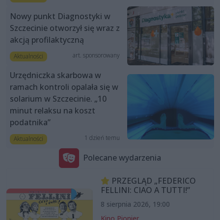
Nowy punkt Diagnostyki w
Szczecinie otworzył się wraz z
akcją profilaktyczną
art. sponsorowany
Aktualności
Urzędniczka skarbowa w
ramach kontroli opalała się w
solarium w Szczecinie. „10
minut relaksu na koszt
podatnika”
1 dzień temu
Aktualności
Polecane wydarzenia
PRZEGLĄD „FEDERICO
FELLINI: CIAO A TUTTI!”
8 sierpnia 2026, 19:00
Kino Pionier