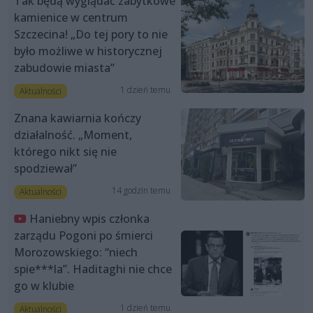
Tak będą wyglądać zabytkowe
kamienice w centrum
Szczecina! „Do tej pory to nie
było możliwe w historycznej
zabudowie miasta”
1 dzień temu
Aktualności
Znana kawiarnia kończy
działalność. „Moment,
którego nikt się nie
spodziewał”
14 godzin temu
Aktualności
Haniebny wpis członka
zarządu Pogoni po śmierci
Morozowskiego: “niech
spie***la”. Haditaghi nie chce
go w klubie
1 dzień temu
Aktualności