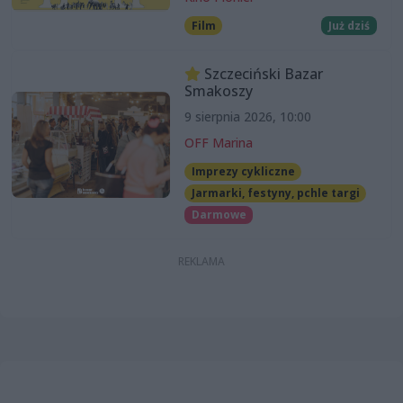
Film
Już dziś
Szczeciński Bazar
Smakoszy
9 sierpnia 2026, 10:00
OFF Marina
Imprezy cykliczne
Jarmarki, festyny, pchle targi
Darmowe